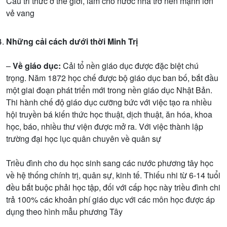
Cầu tri thức ở thế giới, làm cho nước nhà trở nên mạnh lớn
vẻ vang
Những cải cách dưới thời Minh Trị
–
Về giáo dục:
Cải tổ nền giáo dục được đặc biệt chú
trọng. Năm 1872 học chế được bộ giáo dục ban bố, bắt đầu
một giai đoạn phát triển mới trong nền giáo dục Nhật Bản.
Thi hành chế độ giáo dục cưỡng bức với việc tạo ra nhiều
hội truyền bá kiến thức học thuật, dịch thuật, ăn hóa, khoa
học, báo, nhiều thư viện được mở ra. Với việc thành lập
trường đại học lục quân chuyên về quân sự
Triều đình cho du học sinh sang các nước phương tây học
về hệ thống chính trị, quân sự, kinh tế. Thiếu nhi từ 6-14 tuổi
đều bắt buộc phải học tập, đối với cấp học này triều đình chi
trả 100% các khoản phí giáo dục với các môn học được áp
dụng theo hình mẫu phương Tây