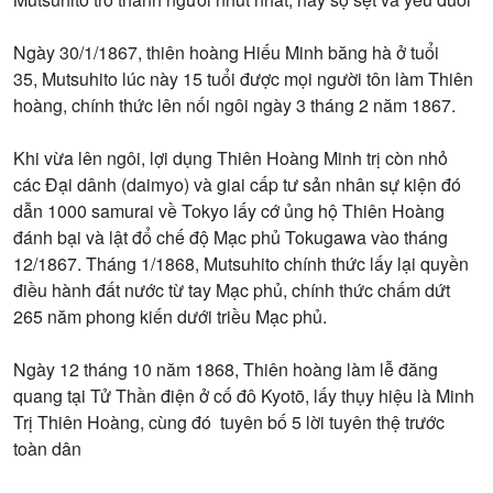
Ngày 30/1/1867, thiên hoàng Hiếu Minh băng hà ở tuổi
35, Mutsuhito lúc này 15 tuổi được mọi người tôn làm Thiên
hoàng, chính thức lên nối ngôi ngày 3 tháng 2 năm 1867.
Khi vừa lên ngôi, lợi dụng Thiên Hoàng Minh trị còn nhỏ
các Đại dânh (daimyo) và giai cấp tư sản nhân sự kiện đó
dẫn 1000 samurai về Tokyo lấy cớ ủng hộ Thiên Hoàng
đánh bại và lật đổ chế độ Mạc phủ Tokugawa vào tháng
12/1867. Tháng 1/1868, Mutsuhito chính thức lấy lại quyền
điều hành đất nước từ tay Mạc phủ, chính thức chấm dứt
265 năm phong kiến dưới triều Mạc phủ.
Ngày 12 tháng 10 năm 1868, Thiên hoàng làm lễ đăng
quang tại Tử Thần điện ở cố đô Kyotō, lấy thụy hiệu là Minh
Trị Thiên Hoàng, cùng đó tuyên bố 5 lời tuyên thệ trước
toàn dân