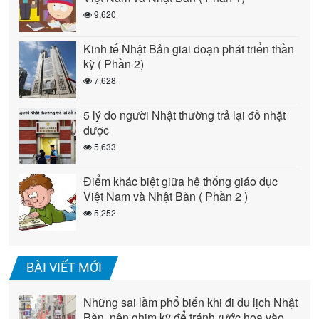
9,620
Kinh tế Nhật Bản giai đoạn phát triển thần
kỳ ( Phần 2)
7,628
5 lý do người Nhật thường trả lại đồ nhặt
được
5,633
Điểm khác biệt giữa hệ thống giáo dục
Việt Nam và Nhật Bản ( Phần 2 )
5,252
BÀI VIẾT MỚI
Những sai lầm phổ biến khi đi du lịch Nhật
Bản, nên ghim kỹ để tránh rước họa vào