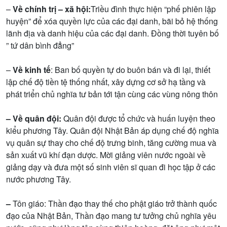
–
Về chính trị – xã hội:
Triều đình thực hiện “phế phiên lập
huyện” để xóa quyền lực của các đại danh, bãi bỏ hệ thống
lãnh địa và danh hiệu của các đại danh. Đồng thời tuyên bố
” tứ dân bình đẳng”
–
Về kinh tế
: Ban bố quyền tự do buôn bán và đi lại, thiết
lập chế độ tiền tệ thống nhất, xây dựng cơ sở hạ tầng và
phát triển chủ nghĩa tư bản tới tận cùng các vùng nông thôn
– Về quân đội:
Quân đội được tổ chức và huấn luyện theo
kiểu phương Tây. Quân đội Nhật Bản áp dụng chế độ nghĩa
vụ quân sự thay cho chế độ trưng binh, tăng cường mua và
sản xuất vũ khí đạn dược. Mời giảng viên nước ngoài về
giảng dạy và đưa một số sinh viên sĩ quan đi học tập ở các
nước phương Tây.
–
Tôn giáo: Thần đạo thay thế cho phật giáo trở thành quốc
đạo của Nhật Bản, Thần đạo mang tư tưởng chủ nghĩa yêu