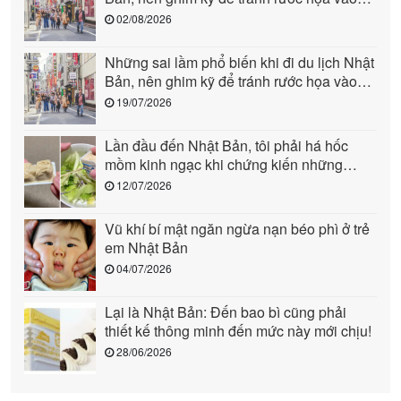
người (phần 2)
02/08/2026
Những sai lầm phổ biến khi đi du lịch Nhật
Bản, nên ghim kỹ để tránh rước họa vào
người (phần 1)
19/07/2026
Lần đầu đến Nhật Bản, tôi phải há hốc
mồm kinh ngạc khi chứng kiến những
cảnh này: Quả là “quốc gia đến từ tương
12/07/2026
lai”!
Vũ khí bí mật ngăn ngừa nạn béo phì ở trẻ
em Nhật Bản
04/07/2026
Lại là Nhật Bản: Đến bao bì cũng phải
thiết kế thông minh đến mức này mới chịu!
28/06/2026