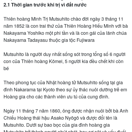
2.1 Thời gian trước khi trị vì đất nước
Thiên hoàng Minh Trị Mutsuhito chào đời ngày 3 tháng 11
năm 1852 là con trai thứ của Thiên Hoàng Hiếu Minh với bà
Nakayama Yoshiko một phi tần và là con gái của lãnh chúa
Nakayama Tadayasu thuộc gia tộc Fujiwara
Mutsuhito là người duy nhất sống sót trong tổng số 6 người
con của Thiên hoàng Kōmei, 5 người kia đều chết khi còn
bé
Theo phong tục của Nhật hoàng tử Mutsuhito sống tại gia
đình Nakarama tại Kyoto theo sự ủy thác nuôi dưỡng trẻ em
Hoàng gia cho các thành viên ưu tú của cung đình.
Ngày 11 tháng 7 năm 1860, ông được nhận nuôi bởi bà Anh
Chiếu Hoàng thái hậu Asako Nyōgō và được đổi tên là
Mutsuhito. Dưới sự bao bọc của gia đình hoàng gia
Mutsuhito trở thành người nhút nhát, hay sợ sệt và yếu đuối