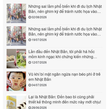
Những sai lầm phổ biến khi đi du lịch Nhật
Bản, nên ghim kỹ để tránh rước họa vào
người (phần 2)
02/08/2026
Những sai lầm phổ biến khi đi du lịch Nhật
Bản, nên ghim kỹ để tránh rước họa vào
người (phần 1)
19/07/2026
Lần đầu đến Nhật Bản, tôi phải há hốc
mồm kinh ngạc khi chứng kiến những
cảnh này: Quả là “quốc gia đến từ tương
12/07/2026
lai”!
Vũ khí bí mật ngăn ngừa nạn béo phì ở trẻ
em Nhật Bản
04/07/2026
Lại là Nhật Bản: Đến bao bì cũng phải
thiết kế thông minh đến mức này mới chịu!
28/06/2026