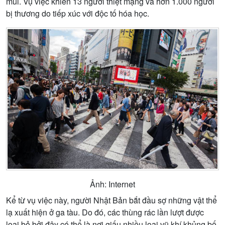
mùi. Vụ việc khiến 13 người thiệt mạng và hơn 1.000 người
bị thương do tiếp xúc với độc tố hóa học.
Ảnh: Internet
Kể từ vụ việc này, người Nhật Bản bắt đầu sợ những vật thể
lạ xuất hiện ở ga tàu. Do đó, các thùng rác lần lượt được
loại bỏ bởi đây có thể là nơi giấu nhiều loại vũ khí khủng bố.