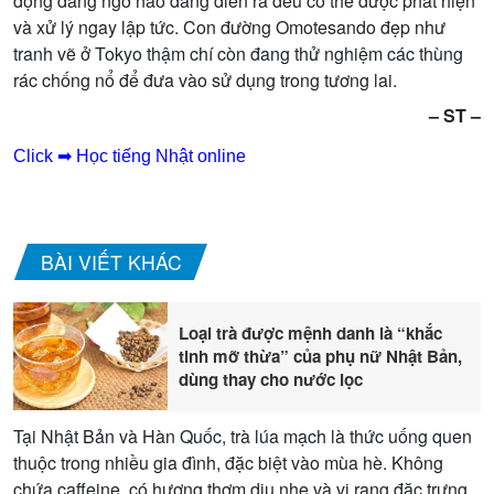
động đáng ngờ nào đang diễn ra đều có thể được phát hiện
và xử lý ngay lập tức. Con đường Omotesando đẹp như
tranh vẽ ở Tokyo thậm chí còn đang thử nghiệm các thùng
rác chống nổ để đưa vào sử dụng trong tương lai.
– ST –
Click ➡ Học tiếng Nhật online
BÀI VIẾT KHÁC
Loại trà được mệnh danh là “khắc
tinh mỡ thừa” của phụ nữ Nhật Bản,
dùng thay cho nước lọc
Tại Nhật Bản và Hàn Quốc, trà lúa mạch là thức uống quen
thuộc trong nhiều gia đình, đặc biệt vào mùa hè. Không
chứa caffeine, có hương thơm dịu nhẹ và vị rang đặc trưng,