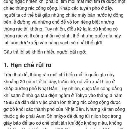
cùng ngạc nhiên khi phải đi tìm mỏi mắt mới tìm ra được một
chiếc thùng rác công cộng. Khắp các tuyến phố ở đây,
người ta có thể bắt gặp những chiếc máy bán nước tự động
bên lề đường và những chỗ để vỏ lon riêng biệt nhưng
thùng rác thì không. Tuy nhiên, điều kỳ lạ là dù không có
thùng rác và ít công nhân vệ sinh, thế nhưng quốc gia này
lại luôn được xếp vào hàng sạch sẽ nhất thế giới.
Câu trả lời sẽ khiến nhiều người bất ngờ:
1. Hạn chế rủi ro
Trên thực tế, thùng rác mới chỉ biến mất ở quốc gia này
khoảng 20 năm trở lại đây, trước đó, nó vẫn xuất hiện ở
khắp đường phố Nhật Bản. Tuy nhiên, cuộc tấn công bằng
khí sarin ở nhà ga tàu điện ngầm ở Tokyo vào tháng 3 năm
1995 đã dẫn đến việc phần lớn thùng rác công cộng được
gỡ bỏ khỏi các thành phố của Nhật Bản. Những kẻ tấn công
thuộc giáo phái Aum Shinrikyo đã dùng túi nilon bọc trong
giấy báo để tạo cơ chế phát tán khí độc không màu, không