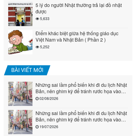
5 lý do người Nhật thường trả lại đồ nhặt
được
5,633
Điểm khác biệt giữa hệ thống giáo dục
Việt Nam và Nhật Bản ( Phần 2 )
5,252
BÀI VIẾT MỚI
Những sai lầm phổ biến khi đi du lịch Nhật
Bản, nên ghim kỹ để tránh rước họa vào
người (phần 2)
02/08/2026
Những sai lầm phổ biến khi đi du lịch Nhật
Bản, nên ghim kỹ để tránh rước họa vào
người (phần 1)
19/07/2026