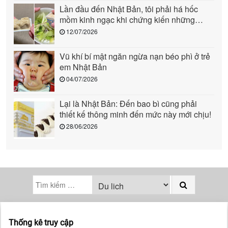
Lần đầu đến Nhật Bản, tôi phải há hốc
mồm kinh ngạc khi chứng kiến những
cảnh này: Quả là “quốc gia đến từ tương
12/07/2026
lai”!
Vũ khí bí mật ngăn ngừa nạn béo phì ở trẻ
em Nhật Bản
04/07/2026
Lại là Nhật Bản: Đến bao bì cũng phải
thiết kế thông minh đến mức này mới chịu!
28/06/2026
Thống kê truy cập