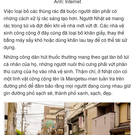
Ảnh: Internet
Việc loại bỏ các thùng rác đã buộc người dân phải có
những cách xử lý rác sáng tạo hơn. Người Nhật sẽ mang
rác trong túi và đợi đến khi về nhà mới vứt đi. Các nhà vệ
sinh công cộng ở đây cũng đã loại bỏ khăn giấy, thay thế
bằng máy sấy khô hoặc dùng khăn lau tay để có thể tái sử
dụng.
Những công dân hút thuốc thường mang theo gạt tàn bỏ túi
cá nhân của họ, những người nuôi thú cưng phải vứt phân
thú cưng của họ vào nhà vệ sinh. Thậm chí, ở Nhật còn có
một linh vật công cộng tên là Mangetsu-man tuần tra trên
đường phố để đảm bảo rằng mọi người đang cùng nhau giữ
gìn đường phố sạch sẽ, thành phố xanh, sạch, đẹp.