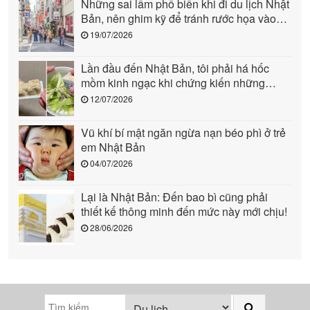
Những sai lầm phổ biến khi đi du lịch Nhật
Bản, nên ghim kỹ để tránh rước họa vào
người (phần 1)
19/07/2026
Lần đầu đến Nhật Bản, tôi phải há hốc
mồm kinh ngạc khi chứng kiến những
cảnh này: Quả là “quốc gia đến từ tương
12/07/2026
lai”!
Vũ khí bí mật ngăn ngừa nạn béo phì ở trẻ
em Nhật Bản
04/07/2026
Lại là Nhật Bản: Đến bao bì cũng phải
thiết kế thông minh đến mức này mới chịu!
28/06/2026