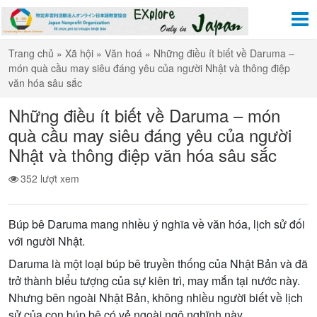
Trang chủ
»
Xã hội
»
Văn hoá
»
Những điều ít biết về Daruma –
món quà cầu may siêu đáng yêu của người Nhật và thông điệp
văn hóa sâu sắc
Những điều ít biết về Daruma – món
quà cầu may siêu đáng yêu của người
Nhật và thông điệp văn hóa sâu sắc
352 lượt xem
Búp bê Daruma mang nhiều ý nghĩa về văn hóa, lịch sử đối
với người Nhật.
Daruma là một loại búp bê truyền thống của Nhật Bản và đã
trở thành biểu tượng của sự kiên trì, may mắn tại nước này.
Nhưng bên ngoài Nhật Bản, không nhiều người biết về lịch
sử của con búp bê có vẻ ngoài ngộ nghĩnh này.