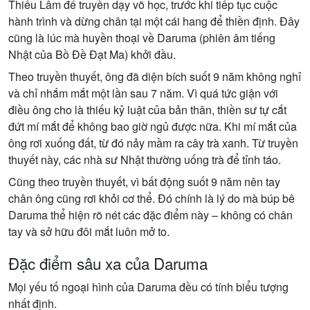
Thiếu Lâm để truyền dạy võ học, trước khi tiếp tục cuộc
hành trình và dừng chân tại một cái hang để thiền định. Đây
cũng là lúc mà huyền thoại về Daruma (phiên âm tiếng
Nhật của Bồ Đề Đạt Ma) khởi đầu.
Theo truyền thuyết, ông đã diện bích suốt 9 năm không nghỉ
và chỉ nhắm mắt một lần sau 7 năm. Vì quá tức giận với
điều ông cho là thiếu kỷ luật của bản thân, thiền sư tự cắt
đứt mí mắt để không bao giờ ngủ được nữa. Khi mí mắt của
ông rơi xuống đất, từ đó nảy mầm ra cây trà xanh. Từ truyền
thuyết này, các nhà sư Nhật thường uống trà để tỉnh táo.
Cũng theo truyền thuyết, vì bất động suốt 9 năm nên tay
chân ông cũng rơi khỏi cơ thể. Đó chính là lý do mà búp bê
Daruma thể hiện rõ nét các đặc điểm này – không có chân
tay và sở hữu đôi mắt luôn mở to.
Đặc điểm sâu xa của Daruma
Mọi yếu tố ngoại hình của Daruma đều có tính biểu tượng
nhất định.