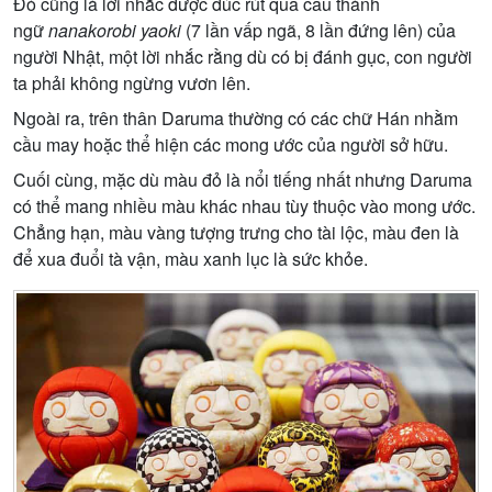
Đó cũng là lời nhắc được đúc rút qua câu thành
ngữ
nanakorobi yaoki
(7 lần vấp ngã, 8 lần đứng lên) của
người Nhật, một lời nhắc rằng dù có bị đánh gục, con người
ta phải không ngừng vươn lên.
Ngoài ra, trên thân Daruma thường có các chữ Hán nhằm
cầu may hoặc thể hiện các mong ước của người sở hữu.
Cuối cùng, mặc dù màu đỏ là nổi tiếng nhất nhưng Daruma
có thể mang nhiều màu khác nhau tùy thuộc vào mong ước.
Chẳng hạn, màu vàng tượng trưng cho tài lộc, màu đen là
để xua đuổi tà vận, màu xanh lục là sức khỏe.