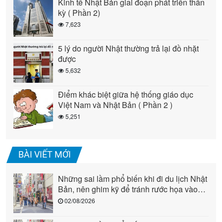
Kinh tế Nhật Bản giai đoạn phát triển thần
kỳ ( Phần 2)
7,623
5 lý do người Nhật thường trả lại đồ nhặt
được
5,632
Điểm khác biệt giữa hệ thống giáo dục
Việt Nam và Nhật Bản ( Phần 2 )
5,251
BÀI VIẾT MỚI
Những sai lầm phổ biến khi đi du lịch Nhật
Bản, nên ghim kỹ để tránh rước họa vào
người (phần 2)
02/08/2026