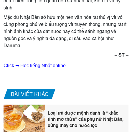
của Thiền Tông liên quan đến sự nhẫn nại, kiên trì và hy
sinh.
Mặc dù Nhật Bản sở hữu một nền văn hóa rất thú vị và vô
cùng phong phú về biểu tượng và truyền thống, nhưng rất ít
hình ảnh khác của đất nước này có thể sánh ngang về
nguồn gốc và ý nghĩa đa dạng, đi sâu vào xã hội như
Daruma.
– ST –
Click ➡ Học tiếng Nhật online
BÀI VIẾT KHÁC
Loại trà được mệnh danh là “khắc
tinh mỡ thừa” của phụ nữ Nhật Bản,
dùng thay cho nước lọc