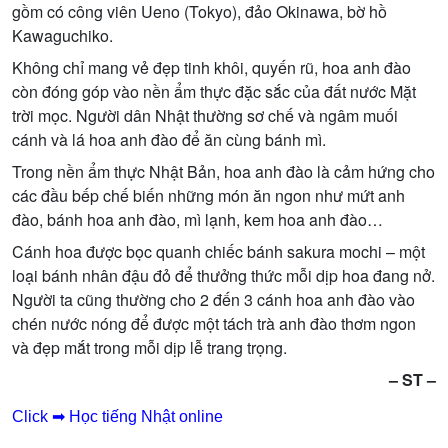
gồm có công viên Ueno (Tokyo), đảo Okinawa, bờ hồ
Kawaguchiko.
Không chỉ mang vẻ đẹp tinh khôi, quyến rũ, hoa anh đào
còn đóng góp vào nền ẩm thực đặc sắc của đất nước Mặt
trời mọc. Người dân Nhật thường sơ chế và ngâm muối
cánh và lá hoa anh đào để ăn cùng bánh mì.
Trong nền ẩm thực Nhật Bản, hoa anh đào là cảm hứng cho
các đầu bếp chế biến những món ăn ngon như mứt anh
đào, bánh hoa anh đào, mì lạnh, kem hoa anh đào…
Cánh hoa được bọc quanh chiếc bánh sakura mochi – một
loại bánh nhân đậu đỏ để thưởng thức mỗi dịp hoa đang nở.
Người ta cũng thường cho 2 đến 3 cánh hoa anh đào vào
chén nước nóng để được một tách trà anh đào thơm ngon
và đẹp mắt trong mỗi dịp lễ trang trọng.
– ST –
Click ➡ Học tiếng Nhật online