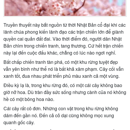
Truyền thuyết này bắt nguồn từ thời Nhật Bản cổ đại khi các
lãnh chúa phong kiến lãnh đạo các trận chiến lớn để giành
quyền cai quản đất đai. Vào thời điểm đó, người dân Nhật
Bản chìm trong chiến tranh, tang thương. Cứ hết trận chiến
này lại đến cuộc đấu khác, chẳng có lúc nào ngơi nghỉ.
Bất chấp chiến tranh tàn phá, có một khu rừng tuyệt đẹp
vẫn yên bình như thể nó là bất khả xâm phạm. Cây cối vẫn
xanh tốt, đua nhau phát triển phủ màu xanh cả một vùng.
Điều kỳ lạ là, trong khu rừng đó, có một cái cây không bao
giờ nở hoa. Dù tràn đầy sức sống nhưng cành của nó không
hề có một bông hoa nào.
Cái cây rất cô đơn. Những con vật trong khu rừng không
dám đến gần nó. Đến cả cỏ dại cũng không mọc xung
quanh gốc cây.