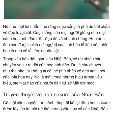
Nó như một lời nhắn nhủ rằng cuộc sống là phù du bất chấp
vẻ đẹp tuyệt vời. Cuộc sống của một người giống như một
cánh hoa anh đào rơi – đẹp đẽ và nhanh chóng. Hoa anh
đào còn được coi là nơi ngự trị của linh hồn tổ tiên nên nhìn
hoa là nhớ về tổ tiên, nguồn cội.
Trong văn hóa dân gian của Nhật Bản, có rất nhiều câu
chuyện về sự ra đời của hoa anh đào. Dù là câu chuyện
như thế nào thì không ai có thể phủ nhận vẻ đẹp tinh khôi
của loài hoa này. Nó là một trong những biểu tượng tiêu
biểu, niềm tự hào của người dân xứ sở Mặt trời mọc.
Truyền thuyết về hoa sakura của Nhật Bản
Có một câu chuyện lưu hành rộng rãi kể lại rằng hoa sakura
được lấy tên từ một nữ thần trong văn học cổ của Nhật Bản