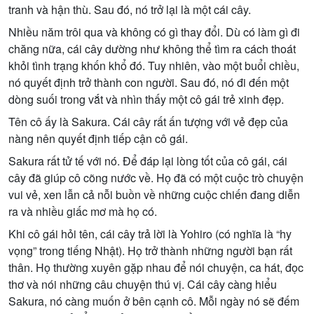
tranh và hận thù. Sau đó, nó trở lại là một cái cây.
Nhiều năm trôi qua và không có gì thay đổi. Dù có làm gì đi
chăng nữa, cái cây dường như không thể tìm ra cách thoát
khỏi tình trạng khốn khổ đó. Tuy nhiên, vào một buổi chiều,
nó quyết định trở thành con người. Sau đó, nó đi đến một
dòng suối trong vắt và nhìn thấy một cô gái trẻ xinh đẹp.
Tên cô ấy là Sakura. Cái cây rất ấn tượng với vẻ đẹp của
nàng nên quyết định tiếp cận cô gái.
Sakura rất tử tế với nó. Để đáp lại lòng tốt của cô gái, cái
cây đã giúp cô cõng nước về. Họ đã có một cuộc trò chuyện
vui vẻ, xen lẫn cả nỗi buồn về những cuộc chiến đang diễn
ra và nhiều giấc mơ mà họ có.
Khi cô gái hỏi tên, cái cây trả lời là Yohiro (có nghĩa là “hy
vọng” trong tiếng Nhật). Họ trở thành những người bạn rất
thân. Họ thường xuyên gặp nhau để nói chuyện, ca hát, đọc
thơ và nói những câu chuyện thú vị. Cái cây càng hiểu
Sakura, nó càng muốn ở bên cạnh cô. Mỗi ngày nó sẽ đếm