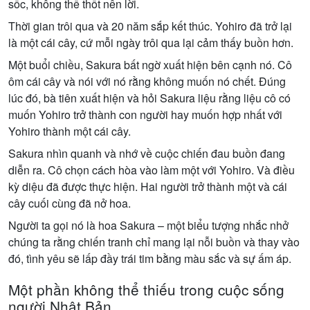
sốc, không thể thốt nên lời.
Thời gian trôi qua và 20 năm sắp kết thúc. Yohiro đã trở lại
là một cái cây, cứ mỗi ngày trôi qua lại cảm thấy buồn hơn.
Một buổi chiều, Sakura bất ngờ xuất hiện bên cạnh nó. Cô
ôm cái cây và nói với nó rằng không muốn nó chết. Đúng
lúc đó, bà tiên xuất hiện và hỏi Sakura liệu rằng liệu cô có
muốn Yohiro trở thành con người hay muốn hợp nhất với
Yohiro thành một cái cây.
Sakura nhìn quanh và nhớ về cuộc chiến đau buồn đang
diễn ra. Cô chọn cách hòa vào làm một với Yohiro. Và điều
kỳ diệu đã được thực hiện. Hai người trở thành một và cái
cây cuối cùng đã nở hoa.
Người ta gọi nó là hoa Sakura – một biểu tượng nhắc nhở
chúng ta rằng chiến tranh chỉ mang lại nỗi buồn và thay vào
đó, tình yêu sẽ lấp đầy trái tim bằng màu sắc và sự ấm áp.
Một phần không thể thiếu trong cuộc sống
người Nhật Bản