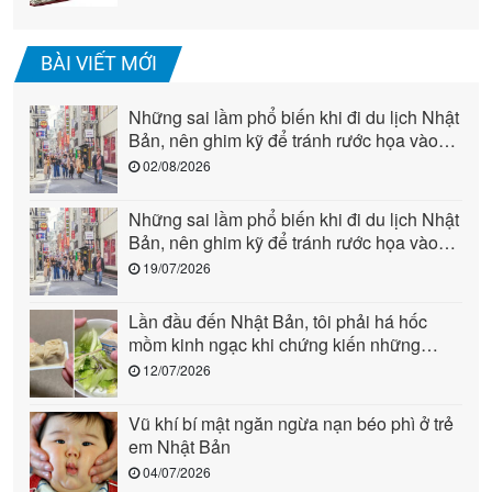
BÀI VIẾT MỚI
Những sai lầm phổ biến khi đi du lịch Nhật
Bản, nên ghim kỹ để tránh rước họa vào
người (phần 2)
02/08/2026
Những sai lầm phổ biến khi đi du lịch Nhật
Bản, nên ghim kỹ để tránh rước họa vào
người (phần 1)
19/07/2026
Lần đầu đến Nhật Bản, tôi phải há hốc
mồm kinh ngạc khi chứng kiến những
cảnh này: Quả là “quốc gia đến từ tương
12/07/2026
lai”!
Vũ khí bí mật ngăn ngừa nạn béo phì ở trẻ
em Nhật Bản
04/07/2026