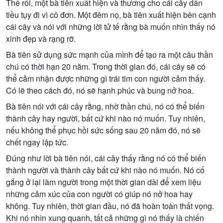
Thế rồi, một bà tiên xuất hiện và thương cho cái cây dần
tiều tụy đi vì cô đơn. Một đêm nọ, bà tiên xuất hiện bên cạnh
cái cây và nói với những lời tử tế rằng bà muốn nhìn thấy nó
xinh đẹp và rạng rỡ.
Bà tiên sử dụng sức mạnh của mình để tạo ra một câu thần
chú có thời hạn 20 năm. Trong thời gian đó, cái cây sẽ có
thể cảm nhận được những gì trái tim con người cảm thấy.
Có lẽ theo cách đó, nó sẽ hạnh phúc và bung nở hoa.
Bà tiên nói với cái cây rằng, nhờ thần chú, nó có thể biến
thành cây hay người, bất cứ khi nào nó muốn. Tuy nhiên,
nếu không thể phục hồi sức sống sau 20 năm đó, nó sẽ
chết ngay lập tức.
Đúng như lời bà tiên nói, cái cây thấy rằng nó có thể biến
thành người và thành cây bất cứ khi nào nó muốn. Nó cố
gắng ở lại làm người trong một thời gian dài để xem liệu
những cảm xúc của con người có giúp nó nở hoa hay
không. Tuy nhiên, thời gian đầu, nó đã hoàn toàn thất vọng.
Khi nó nhìn xung quanh, tất cả những gì nó thấy là chiến