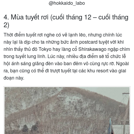
@hokkaido_labo
4. Mùa tuyết rơi (cuối tháng 12 – cuối tháng
2)
Thời điểm tuyết rơi nghe có vẻ lạnh lẽo, nhưng chính lúc
này lại là dịp cho ta những bức ảnh postcard tuyệt vời khi
nhìn thấy thủ đô Tokyo hay làng cổ Shirakawago ngập chìm
trong tuyết lung linh. Lúc này, nhiều địa điểm sẽ tổ chức lễ
hội ánh sáng giăng đèn vào ban đêm vô cùng rực rỡ. Ngoài
ra, bạn cũng có thể đi trượt tuyết tại các khu resort vào giai
đoạn này.