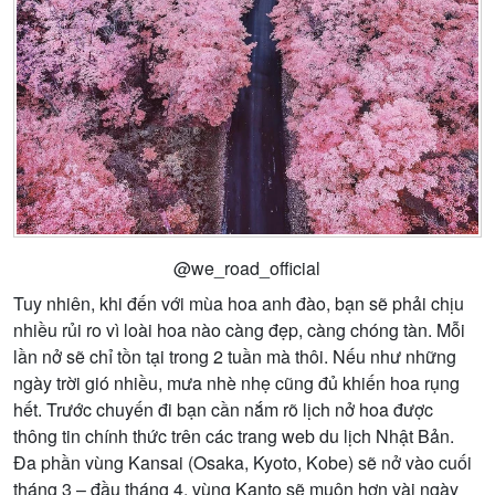
@we_road_official
Tuy nhiên, khi đến với mùa hoa anh đào, bạn sẽ phải chịu
nhiều rủi ro vì loài hoa nào càng đẹp, càng chóng tàn. Mỗi
lần nở sẽ chỉ tồn tại trong 2 tuần mà thôi. Nếu như những
ngày trời gió nhiều, mưa nhè nhẹ cũng đủ khiến hoa rụng
hết. Trước chuyến đi bạn cần nắm rõ lịch nở hoa được
thông tin chính thức trên các trang web du lịch Nhật Bản.
Đa phần vùng Kansai (Osaka, Kyoto, Kobe) sẽ nở vào cuối
tháng 3 – đầu tháng 4, vùng Kanto sẽ muộn hơn vài ngày