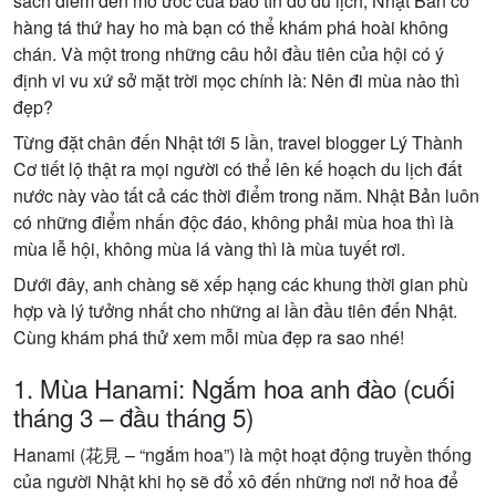
sách điểm đến mơ ước của bao tín đồ du lịch, Nhật Bản có
hàng tá thứ hay ho mà bạn có thể khám phá hoài không
chán. Và một trong những câu hỏi đầu tiên của hội có ý
định vi vu xứ sở mặt trời mọc chính là: Nên đi mùa nào thì
đẹp?
Từng đặt chân đến Nhật tới 5 lần, travel blogger Lý Thành
Cơ tiết lộ thật ra mọi người có thể lên kế hoạch du lịch đất
nước này vào tất cả các thời điểm trong năm. Nhật Bản luôn
có những điểm nhấn độc đáo, không phải mùa hoa thì là
mùa lễ hội, không mùa lá vàng thì là mùa tuyết rơi.
Dưới đây, anh chàng sẽ xếp hạng các khung thời gian phù
hợp và lý tưởng nhất cho những ai lần đầu tiên đến Nhật.
Cùng khám phá thử xem mỗi mùa đẹp ra sao nhé!
1. Mùa Hanami: Ngắm hoa anh đào (cuối
tháng 3 – đầu tháng 5)
Hanami (花見 – “ngắm hoa”) là một hoạt động truyền thống
của người Nhật khi họ sẽ đổ xô đến những nơi nở hoa để