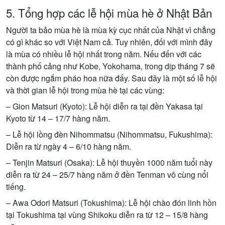
5. Tổng hợp các lễ hội mùa hè ở Nhật Bản
Người ta bảo mùa hè là mùa kỳ cục nhất của Nhật vì chẳng
có gì khác so với Việt Nam cả. Tuy nhiên, đối với mình đây
là mùa có nhiều lễ hội nhất trong năm. Nếu đến với các
thành phố cảng như Kobe, Yokohama, trong dịp tháng 7 sẽ
còn được ngắm pháo hoa nữa đấy. Sau đây là một số lễ hội
và thời gian lễ hội trong mùa hè tại các vùng:
– Gion Matsuri (Kyoto): Lễ hội diễn ra tại đền Yakasa tại
Kyoto từ 14 – 17/7 hàng năm.
– Lễ hội lồng đèn Nihommatsu (Nihommatsu, Fukushima):
Diễn ra từ ngày 4 – 6/10 hàng năm.
– Tenjin Matsuri (Osaka): Lễ hội thuyền 1000 năm tuổi này
diễn ra từ 24 – 25/7 hàng năm ở đền Tenman vô cùng nổi
tiếng.
– Awa Odori Matsuri (Tokushima): Lễ hội chào đón linh hồn
tại Tokushima tại vùng Shikoku diễn ra từ 12 – 15/8 hàng