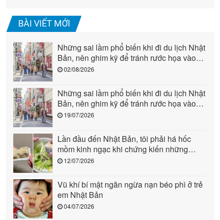
BÀI VIẾT MỚI
Những sai lầm phổ biến khi đi du lịch Nhật
Bản, nên ghim kỹ để tránh rước họa vào
người (phần 2)
02/08/2026
Những sai lầm phổ biến khi đi du lịch Nhật
Bản, nên ghim kỹ để tránh rước họa vào
người (phần 1)
19/07/2026
Lần đầu đến Nhật Bản, tôi phải há hốc
mồm kinh ngạc khi chứng kiến những
cảnh này: Quả là “quốc gia đến từ tương
12/07/2026
lai”!
Vũ khí bí mật ngăn ngừa nạn béo phì ở trẻ
em Nhật Bản
04/07/2026