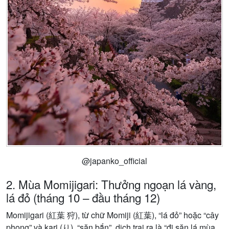
@japanko_official
2. Mùa Momijigari: Thưởng ngoạn lá vàng,
lá đỏ (tháng 10 – đầu tháng 12)
Momijigari (紅葉 狩), từ chữ Momiji (紅葉), “lá đỏ” hoặc “cây
phong” và kari (り), “săn bắn”, dịch trại ra là “đi săn lá mùa