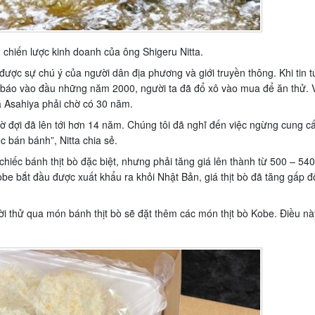
hiến lược kinh doanh của ông Shigeru Nitta.
ược sự chú ý của người dân địa phương và giới truyền thông. Khi tin t
t báo vào đầu những năm 2000, người ta đã đổ xô vào mua để ăn thử. 
 Asahiya phải chờ có 30 năm.
ờ đợi đã lên tới hơn 14 năm. Chúng tôi đã nghĩ đến việc ngừng cung c
 bán bánh”, Nitta chia sẻ.
iếc bánh thịt bò đặc biệt, nhưng phải tăng giá lên thành từ 500 – 54
Kobe bắt đầu được xuất khẩu ra khỏi Nhật Bản, giá thịt bò đã tăng gấp đô
i thử qua món bánh thịt bò sẽ đặt thêm các món thịt bò Kobe. Điều nà