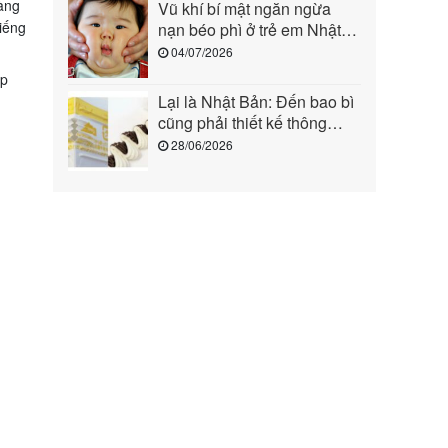
àng
Vũ khí bí mật ngăn ngừa
miếng
nạn béo phì ở trẻ em Nhật
Bản
04/07/2026
áp
Lại là Nhật Bản: Đến bao bì
cũng phải thiết kế thông
minh đến mức này mới chịu!
28/06/2026