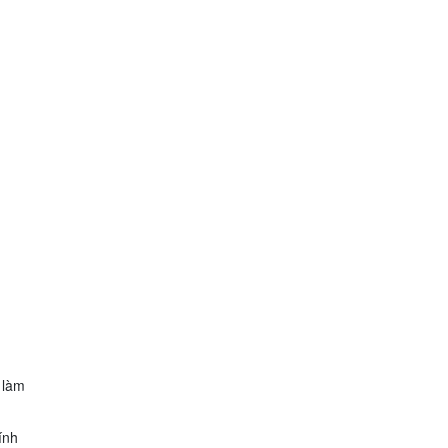
 làm
tính