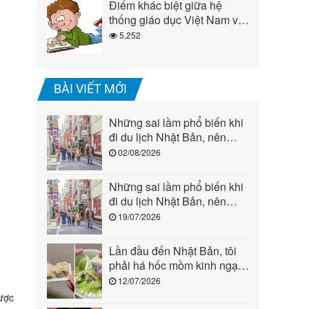
Điểm khác biệt giữa hệ
thống giáo dục Việt Nam và
Nhật Bản ( Phần 2 )
5,252
BÀI VIẾT MỚI
Những sai lầm phổ biến khi
đi du lịch Nhật Bản, nên
ghim kỹ để tránh rước họa
02/08/2026
vào người (phần 2)
Những sai lầm phổ biến khi
đi du lịch Nhật Bản, nên
ghim kỹ để tránh rước họa
19/07/2026
vào người (phần 1)
Lần đầu đến Nhật Bản, tôi
phải há hốc mồm kinh ngạc
khi chứng kiến những cảnh
12/07/2026
này: Quả là “quốc gia đến từ
ược
tương lai”!