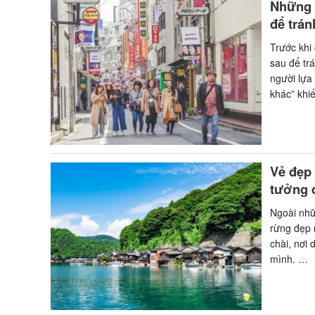
Những s
để trán
Trước khi
sau để tr
người lựa
khác” khi
Vẻ đẹp 
tưởng 
Ngoài nhữ
rừng đẹp 
chài, nơi 
mình. …