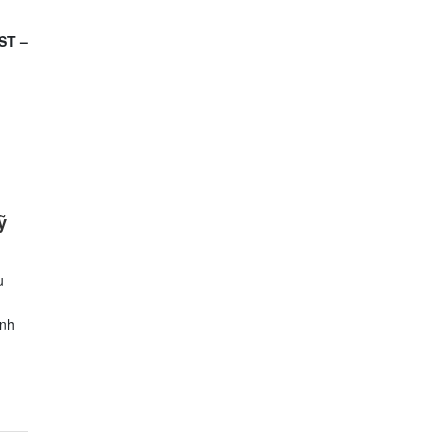
ST –
ỹ
u
inh