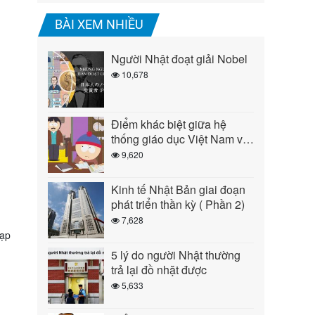
BÀI XEM NHIỀU
Người Nhật đoạt giải Nobel
10,678
Điểm khác biệt giữa hệ
thống giáo dục Việt Nam và
Nhật Bản ( Phần 1)
9,620
Kinh tế Nhật Bản giai đoạn
phát triển thần kỳ ( Phần 2)
7,628
đạp
5 lý do người Nhật thường
trả lại đồ nhặt được
5,633