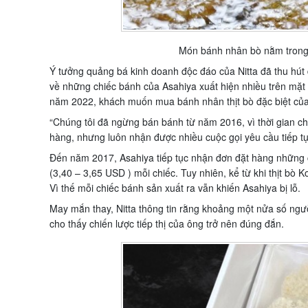
Món bánh nhân bò nằm trong c
Ý tưởng quảng bá kinh doanh độc đáo của Nitta đã thu hút đ
về những chiếc bánh của Asahiya xuất hiện nhiều trên mặ
năm 2022, khách muốn mua bánh nhân thịt bò đặc biệt của
“Chúng tôi đã ngừng bán bánh từ năm 2016, vì thời gian ch
hàng, nhưng luôn nhận được nhiều cuộc gọi yêu cầu tiếp tục
Đến năm 2017, Asahiya tiếp tục nhận đơn đặt hàng những ch
(3,40 – 3,65 USD ) mỗi chiếc. Tuy nhiên, kể từ khi thịt bò 
Vì thế mỗi chiếc bánh sản xuất ra vẫn khiến Asahiya bị lỗ.
May mắn thay, Nitta thông tin rằng khoảng một nửa số ngườ
cho thấy chiến lược tiếp thị của ông trở nên đúng đắn.