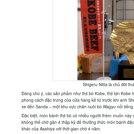
Shigeru Nitta là chủ đời th
Đáng chú ý, các sản phẩm như thịt bò Kobe, thịt lợn Kobe h
phong cách đặc trưng của cửa hàng kể từ trước khi anh Shi
xe đến Sanda – một khu vực chăn nuôi bò Wagyu nổi tiến
Đặc biệt, món bánh thịt bò có nhiều người thèm muốn này c
không thể chờ gần 4 thập kỷ để thưởng thức món bánh đặc b
khác của Asahiya với thời gian chờ 4 năm.