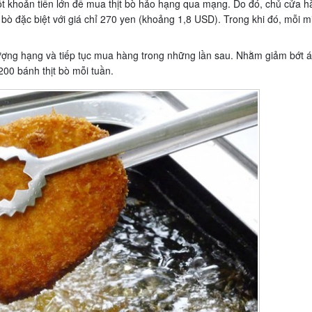
t khoản tiền lớn để mua thịt bò hảo hạng qua mạng. Do đó, chủ cửa h
t bò đặc biệt với giá chỉ 270 yen (khoảng 1,8 USD). Trong khi đó, mỗi 
thượng hạng và tiếp tục mua hàng trong những lần sau. Nhằm giảm bớt 
200 bánh thịt bò mỗi tuần.