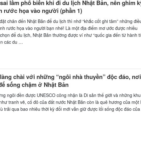
ai lầm phổ biến khi đi du lịch Nhật Bản, nên ghim k
h rước họa vào người (phần 1)
 đặt chân đến Nhật Bản để du lịch thì nhớ “khắc cốt ghi tâm” những điề
ánh rước họa vào người bạn nhé! Là một địa điểm mơ ước được nhiều
 chọn để du lịch, Nhật Bản thường được ví như “quốc gia đến từ hành t
ến các du …
làng chài với những “ngôi nhà thuyền” độc đáo, nơi
để sống chậm ở Nhật Bản
ng ngôi đền được UNESCO công nhận là Di sản thế giới và những khu
như tranh vẽ, cố đô của đất nước Nhật Bản còn là quê hương của một 
dù trải qua bao nhiêu thời kỳ đổi mới vẫn giữ được lối sống độc đáo của