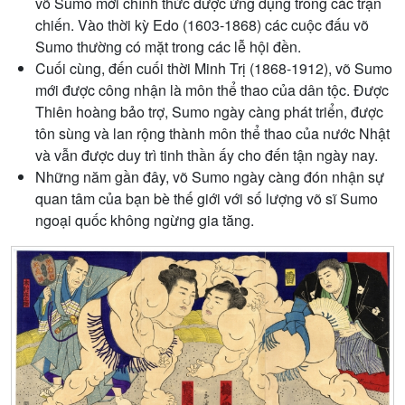
võ Sumo m
ớ
i chính th
ứ
c đ
ượ
c
ứ
ng d
ụ
ng trong các tr
ậ
n
chi
ế
n. Vào th
ờ
i kỳ Edo (1603-1868) các cu
ộ
c đ
ấ
u võ
Sumo th
ườ
ng có m
ặ
t trong các l
ễ
h
ộ
i đ
ề
n.
Cu
ố
i cùng, đ
ế
n cu
ố
i th
ờ
i Minh Tr
ị
(1868-1912), võ Sumo
m
ớ
i đ
ượ
c công nh
ậ
n là môn th
ể
thao c
ủ
a dân t
ộ
c. Đ
ượ
c
Thiên hoàng b
ả
o tr
ợ
, Sumo ngày càng phát tri
ể
n, đ
ượ
c
tôn sùng và lan r
ộ
ng thành môn th
ể
thao c
ủ
a n
ướ
c Nh
ậ
t
và v
ẫ
n đ
ượ
c duy trì tinh th
ầ
n
ấ
y cho đ
ế
n t
ậ
n ngày nay.
Nh
ữ
ng năm g
ầ
n đây, võ Sumo ngày càng đón nh
ậ
n s
ự
quan tâm c
ủ
a b
ạ
n bè th
ế
gi
ớ
i v
ớ
i s
ố
l
ượ
ng võ sĩ Sumo
ngo
ạ
i qu
ố
c không ng
ừ
ng gia tăng.