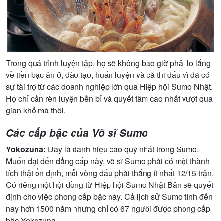
Trong quá trình luyện tập, họ sẽ không bao giờ phải lo lắng
về tiền bạc ăn ở, đào tạo, huấn luyện và cả thi đấu vì đã có
sự tài trợ từ các doanh nghiệp lớn qua Hiệp hội Sumo Nhật.
Họ chỉ cần rèn luyện bền bỉ và quyết tâm cao nhất vượt qua
gian khổ mà thôi.
Các cấp bậc của Võ sĩ Sumo
Yokozuna:
Đây là danh hiệu cao quý nhất trong Sumo.
Muốn đạt đến đẳng cấp này, võ sĩ Sumo phải có một thành
tích thật ổn định, mỗi vòng đấu phải thắng ít nhất 12/15 trận.
Có riêng một hội đồng từ Hiệp hội Sumo Nhật Bản sẽ quyết
định cho việc phong cấp bậc này. Cả lịch sử Sumo tính đến
nay hơn 1500 năm nhưng chỉ có 67 người được phong cấp
bậc Yokozuna.