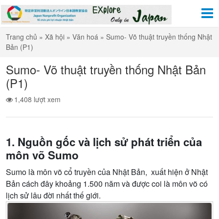
Trang chủ
»
Xã hội
»
Văn hoá
»
Sumo- Võ thuật truyền thống Nhật
Bản (P1)
Sumo- Võ thuật truyền thống Nhật Bản
(P1)
1,408 lượt xem
1.
Ngu
ồ
n g
ố
c và l
ị
ch s
ử
phát tri
ể
n c
ủ
a
môn võ Sumo
Sumo là môn võ cổ truyền của Nhật Bản, xuất hiện ở Nhật
Bản cách đây khoảng 1.500 năm và được coi là môn võ có
lịch sử lâu đời nhất thế giới.