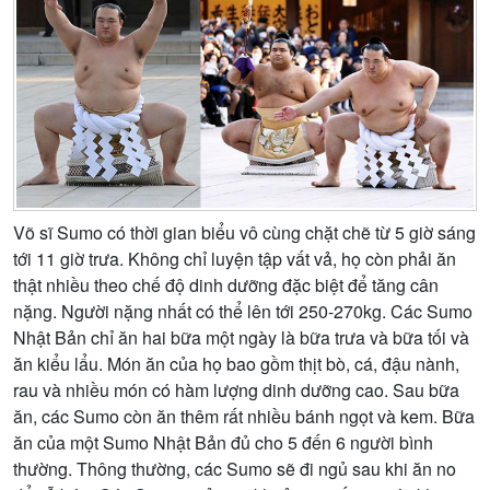
Võ sĩ Sumo có thời gian biểu vô cùng chặt chẽ từ 5 giờ sáng
tới 11 giờ trưa. Không chỉ luyện tập vất vả, họ còn phải ăn
thật nhiều theo chế độ dinh dưỡng đặc biệt để tăng cân
nặng. Người nặng nhất có thể lên tới 250-270kg. Các Sumo
Nhật Bản chỉ ăn hai bữa một ngày là bữa trưa và bữa tối và
ăn kiểu lẩu. Món ăn của họ bao gồm thịt bò, cá, đậu nành,
rau và nhiều món có hàm lượng dinh dưỡng cao. Sau bữa
ăn, các Sumo còn ăn thêm rất nhiều bánh ngọt và kem. Bữa
ăn của một Sumo Nhật Bản đủ cho 5 đến 6 người bình
thường. Thông thường, các Sumo sẽ đi ngủ sau khi ăn no