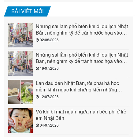
BÀI VIẾT MỚI
Những sai lầm phổ biến khi đi du lịch Nhật
Bản, nên ghim kỹ để tránh rước họa vào
người (phần 2)
02/08/2026
Những sai lầm phổ biến khi đi du lịch Nhật
Bản, nên ghim kỹ để tránh rước họa vào
người (phần 1)
19/07/2026
Lần đầu đến Nhật Bản, tôi phải há hốc
mồm kinh ngạc khi chứng kiến những
cảnh này: Quả là “quốc gia đến từ tương
12/07/2026
lai”!
Vũ khí bí mật ngăn ngừa nạn béo phì ở trẻ
em Nhật Bản
04/07/2026