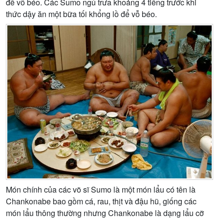
để vỗ béo. Các Sumo ngủ trưa khoảng 4 tiếng trước khi
thức dậy ăn một bữa tối khổng lồ để vỗ béo.
Món chính của các võ sĩ Sumo là một món lẩu có tên là
Chankonabe bao gồm cá, rau, thịt và đậu hũ, giống các
món lẩu thông thường nhưng Chankonabe là dạng lẩu cỡ