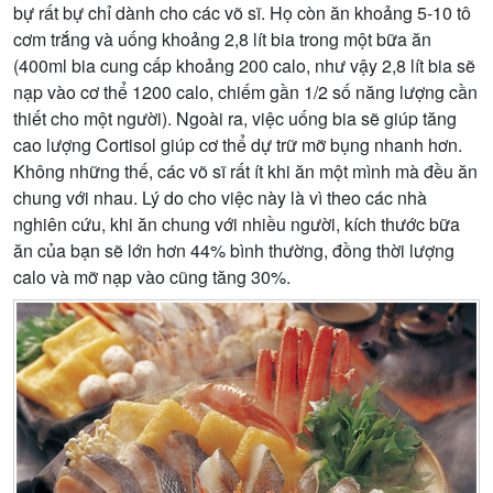
bự rất bự chỉ dành cho các võ sĩ. Họ còn ăn khoảng 5-10 tô
cơm trắng và uống khoảng 2,8 lít bia trong một bữa ăn
(400ml bia cung cấp khoảng 200 calo, như vậy 2,8 lít bia sẽ
nạp vào cơ thể 1200 calo, chiếm gần 1/2 số năng lượng cần
thiết cho một người). Ngoài ra, việc uống bia sẽ giúp tăng
cao lượng Cortisol giúp cơ thể dự trữ mỡ bụng nhanh hơn.
Không những thế, các võ sĩ rất ít khi ăn một mình mà đều ăn
chung với nhau. Lý do cho việc này là vì theo các nhà
nghiên cứu, khi ăn chung với nhiều người, kích thước bữa
ăn của bạn sẽ lớn hơn 44% bình thường, đồng thời lượng
calo và mỡ nạp vào cũng tăng 30%.