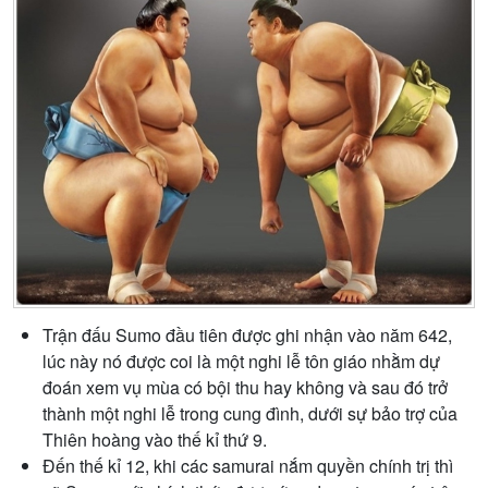
Tr
ậ
n đ
ấ
u Sumo đ
ầ
u tiên đ
ượ
c ghi nh
ậ
n vào năm 642,
lúc này nó đ
ượ
c coi là m
ộ
t nghi l
ễ
tôn giáo nh
ằ
m d
ự
đoán xem v
ụ
mùa có b
ộ
i thu hay không và sau đó tr
ở
thành m
ộ
t nghi l
ễ
trong cung đình, d
ướ
i s
ự
b
ả
o tr
ợ
c
ủ
a
Thiên hoàng vào th
ế
k
ỉ
th
ứ
9.
Đ
ế
n th
ế
k
ỉ
12, khi các samurai n
ắ
m quy
ề
n chính tr
ị
thì