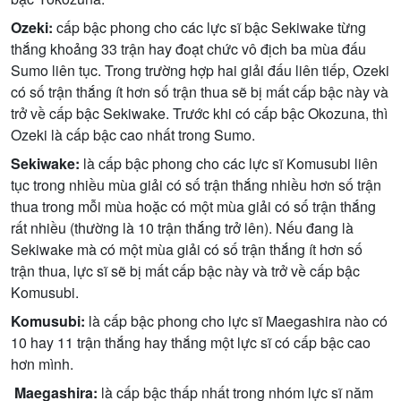
Ozeki:
cấp bậc phong cho các lực sĩ bậc Sekiwake từng
thắng khoảng 33 trận hay đoạt chức vô địch ba mùa đấu
Sumo liên tục. Trong trường hợp hai giải đấu liên tiếp, Ozeki
có số trận thắng ít hơn số trận thua sẽ bị mất cấp bậc này và
trở về cấp bậc Sekiwake. Trước khi có cấp bậc Okozuna, thì
Ozeki là cấp bậc cao nhất trong Sumo.
Sekiwake:
là cấp bậc phong cho các lực sĩ Komusubi liên
tục trong nhiều mùa giải có số trận thắng nhiều hơn số trận
thua trong mỗi mùa hoặc có một mùa giải có số trận thắng
rất nhiều (thường là 10 trận thắng trở lên). Nếu đang là
Sekiwake mà có một mùa giải có số trận thắng ít hơn số
trận thua, lực sĩ sẽ bị mất cấp bậc này và trở về cấp bậc
Komusubi.
Komusubi:
là cấp bậc phong cho lực sĩ Maegashira nào có
10 hay 11 trận thắng hay thắng một lực sĩ có cấp bậc cao
hơn mình.
Maegashira:
là cấp bậc thấp nhất trong nhóm lực sĩ năm