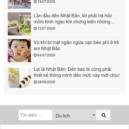
người (phần 1)
19/07/2026
Lần đầu đến Nhật Bản, tôi phải há hốc
mồm kinh ngạc khi chứng kiến những
cảnh này: Quả là “quốc gia đến từ tương
12/07/2026
lai”!
Vũ khí bí mật ngăn ngừa nạn béo phì ở trẻ
em Nhật Bản
04/07/2026
Lại là Nhật Bản: Đến bao bì cũng phải
thiết kế thông minh đến mức này mới chịu!
28/06/2026