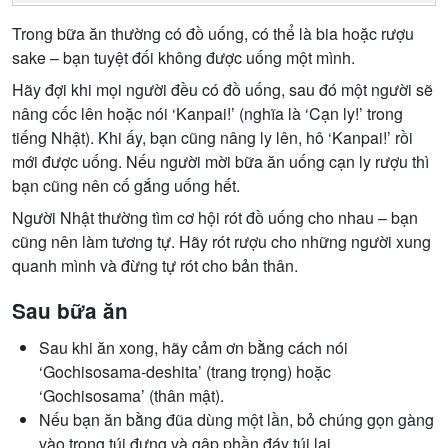
Trong bữa ăn thường có đồ uống, có thể là bia hoặc rượu
sake – bạn tuyệt đối không được uống một mình.
Hãy đợi khi mọi người đều có đồ uống, sau đó một người sẽ
nâng cốc lên hoặc nói ‘Kanpai!’ (nghĩa là ‘Cạn ly!’ trong
tiếng Nhật). Khi ấy, bạn cũng nâng ly lên, hô ‘Kanpai!’ rồi
mới được uống. Nếu người mời bữa ăn uống cạn ly rượu thì
bạn cũng nên cố gắng uống hết.
Người Nhật thường tìm cơ hội rót đồ uống cho nhau – bạn
cũng nên làm tương tự. Hãy rót rượu cho những người xung
quanh mình và đừng tự rót cho bản thân.
Sau bữa ăn
Sau khi ăn xong, hãy cảm ơn bằng cách nói
‘Gochisosama-deshita’ (trang trọng) hoặc
‘Gochisosama’ (thân mật).
Nếu bạn ăn bằng đũa dùng một lần, bỏ chúng gọn gàng
vào trong túi đựng và gập phần đáy túi lại.