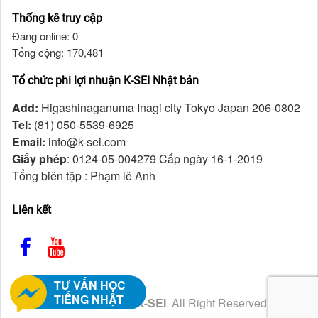
Thống kê truy cập
Đang online: 0
Tổng cộng: 170,481
Tổ chức phi lợi nhuận K-SEI Nhật bản
Add:
Higashinaganuma Inagi city Tokyo Japan 206-0802
Tel:
(81) 050-5539-6925
Email:
info@k-sei.com
Giấy phép
: 0124-05-004279 Cấp ngày 16-1-2019
Tổng biên tập : Phạm lê Anh
Liên kết
TƯ VẤN HỌC
TIẾNG NHẬT
Copyright ©2026
K-SEI
. All Right Reserved.