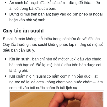
Ăn sạch bát, sạch đĩa, kể cả cơm – đừng để thừa thức
ăn có trong bát đĩa của bạn.
Đừng xì mũi trên bàn ăn; thay vào đó, xin phép ra ngoài
hoặc vào nhà vệ sinh.
Quy tắc ăn sushi
Sushi là món không thể thiếu trong các bữa ăn với đối tác.
Quy tắc thưởng thức sushi không phức tạp nhưng có một số
điều bạn cần lưu ý.
Khi ăn sushi, bạn chỉ nên đổ một chút xì dầu vào chiếc
bát nhỏ bạn có. Để lại một bát xì dầu trên bàn được coi
là lãng phí.
Khi chấm nigiri (sushi có nắm cơm hình bầu dục), lật
ngược nó lại để cơm không chạm vào nước chấm – làm
cơm rơi vào bát nước chấm là bất lịch sự.