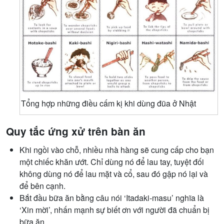
Tổng hợp những điều cấm kị khi dùng đũa ở Nhật
Quy tắc ứng xử trên bàn ăn
Khi ngồi vào chỗ, nhiều nhà hàng sẽ cung cấp cho bạn
một chiếc khăn ướt. Chỉ dùng nó để lau tay, tuyệt đối
không dùng nó để lau mặt và cổ, sau đó gập nó lại và
để bên cạnh.
Bắt đầu bữa ăn bằng câu nói ‘Itadaki-masu’ nghĩa là
‘Xin mời’, nhấn mạnh sự biết ơn với người đã chuẩn bị
bữa ăn.