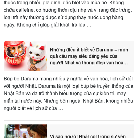
thuộc trong nhiều gia đình, đặc biệt vào mùa hè. Không
chứa caffeine, có hương thơm dịu nhẹ và vị rang đặc trưng,
loại trà này thường được sử dụng thay nước uống hàng
ngày. Không chỉ giúp giải khát, trà lúa …
Những điều ít biết về Daruma – món
quà cầu may siêu đáng yêu của
người Nhật và thông điệp văn hóa
sâu sắc
Búp bê Daruma mang nhiều ý nghĩa về văn hóa, lịch sử đối
với người Nhật. Daruma là một loại búp bê truyền thống của
Nhật Bản và đã trở thành biểu tượng của sự kiên trì, may
mắn tại nước này. Nhưng bên ngoài Nhật Bản, không nhiều
người biết về lịch sử của …
Vì sao người Nhật coi trọng sự yên