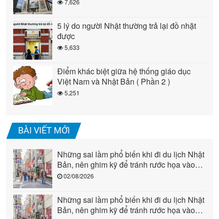
7,626
5 lý do người Nhật thường trả lại đồ nhặt
được
5,633
Điểm khác biệt giữa hệ thống giáo dục
Việt Nam và Nhật Bản ( Phần 2 )
5,251
BÀI VIẾT MỚI
Những sai lầm phổ biến khi đi du lịch Nhật
Bản, nên ghim kỹ để tránh rước họa vào
người (phần 2)
02/08/2026
Những sai lầm phổ biến khi đi du lịch Nhật
Bản, nên ghim kỹ để tránh rước họa vào