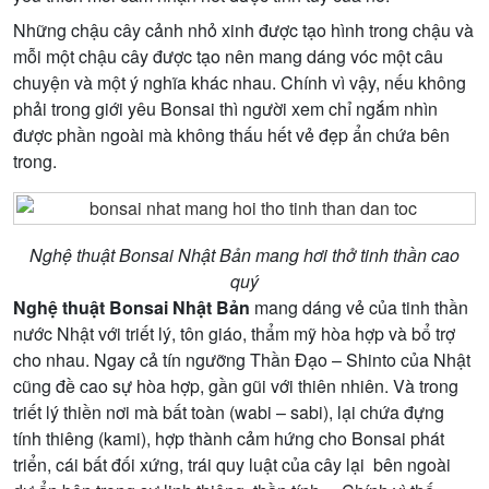
Những chậu cây cảnh nhỏ xinh được tạo hình trong chậu và
mỗi một chậu cây được tạo nên mang dáng vóc một câu
chuyện và một ý nghĩa khác nhau. Chính vì vậy, nếu không
phải trong giới yêu Bonsai thì người xem chỉ ngắm nhìn
được phần ngoài mà không thấu hết vẻ đẹp ẩn chứa bên
trong.
Nghệ thuật Bonsai Nhật Bản mang hơi thở tinh thần cao
quý
Nghệ thuật Bonsai Nhật Bản
mang dáng vẻ của tinh thần
nước Nhật với triết lý, tôn giáo, thẩm mỹ hòa hợp và bổ trợ
cho nhau. Ngay cả tín ngưỡng Thần Đạo – Shinto của Nhật
cũng đề cao sự hòa hợp, gần gũi với thiên nhiên. Và trong
triết lý thiền nơi mà bất toàn (wabi – sabi), lại chứa đựng
tính thiêng (kami), hợp thành cảm hứng cho Bonsai phát
triển, cái bất đối xứng, trái quy luật của cây lại bên ngoài