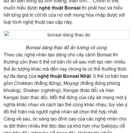
dư ẩn bên trong sự linh thiêng, thần tính… Chính vì thế,
muốn hiểu được
nghệ thuật Bonsai
thì phải học và hiểu
hết từng giá trị cốt lõi của nó mới mong hòa nhập được với
loại hình nghệ thuật cao cấp này.
Bonsai dáng thác đổ ấn tượng vô cùng
Theo các nghệ nhân tạo dáng cho cây cảnh Bonsai thì
thường uốn theo 5 thế cơ bản rồi về sau mới tạo nên nhiều
thế ấn tượng khác mà đến nay chúng ta có thể thưởng thức
sự đa dạng của
nghệ thuật Bonsai Nhật
. 5 thế cơ bản bao
gồm Chokkan (thẳng đứng), Moyogi (thẳng đứng phóng
khoáng), Shakan (nghiêng), Kengai (thác đổ) và Han
Kengai (bán thác đổ). Mỗi thế đứng của cây sẽ mang một ý
nghĩa khác nhau và cách tạo thế cũng khác nhau, tùy vào ý
đồ thể hiện mà người nghệ nhân sẽ chọn thế hợp nhất.
Càng về sau, óc sáng tạo đỉnh cao của các nghệ nhân cho
ra đời thêm nhiều thế độc đáo và khó hơn như Sekijoju (rễ
phủ trên đá), Ishizuke (rễ trong đá), Hokidachi (chổi),