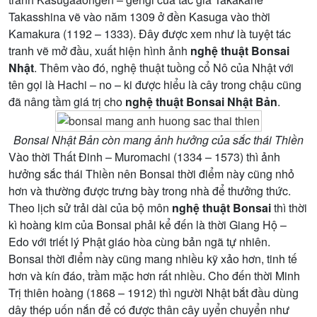
Takasshina vẽ vào năm 1309 ở đền Kasuga vào thời
Kamakura (1192 – 1333). Đây được xem như là tuyệt tác
tranh vẽ mở đầu, xuất hiện hình ảnh
nghệ thuật Bonsai
Nhật
. Thêm vào đó, nghệ thuật tuồng cổ Nô của Nhật với
tên gọi là Hachi – no – ki được hiểu là cây trong chậu cũng
đã nâng tầm giá trị cho
nghệ thuật Bonsai Nhật Bản
.
Bonsai Nhật Bản còn mang ảnh hưởng của sắc thái Thiền
Vào thời Thất Đinh – Muromachi (1334 – 1573) thì ảnh
hưởng sắc thái Thiền nên Bonsai thời điểm này cũng nhỏ
hơn và thường được trưng bày trong nhà để thưởng thức.
Theo lịch sử trải dài của bộ môn
nghệ thuật Bonsai
thì thời
kì hoàng kim của Bonsai phải kể đến là thời Giang Hộ –
Edo với triết lý Phật giáo hòa cùng bản ngã tự nhiên.
Bonsai thời điểm này cũng mang nhiều kỹ xảo hơn, tinh tế
hơn và kín đáo, trầm mặc hơn rất nhiều. Cho đến thời Minh
Trị thiên hoàng (1868 – 1912) thì người Nhật bắt đầu dùng
dây thép uốn nắn để có được thân cây uyển chuyển như