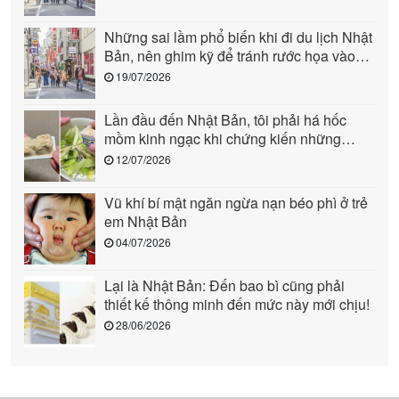
Những sai lầm phổ biến khi đi du lịch Nhật
Bản, nên ghim kỹ để tránh rước họa vào
người (phần 1)
19/07/2026
Lần đầu đến Nhật Bản, tôi phải há hốc
mồm kinh ngạc khi chứng kiến những
cảnh này: Quả là “quốc gia đến từ tương
12/07/2026
lai”!
Vũ khí bí mật ngăn ngừa nạn béo phì ở trẻ
em Nhật Bản
04/07/2026
Lại là Nhật Bản: Đến bao bì cũng phải
thiết kế thông minh đến mức này mới chịu!
28/06/2026