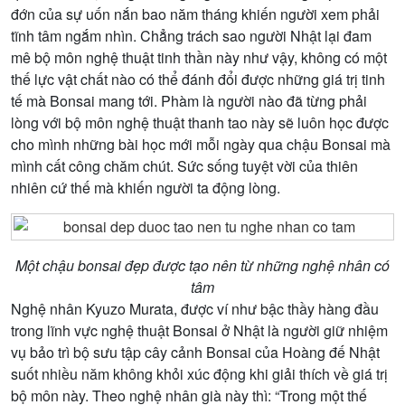
đớn của sự uốn nắn bao năm tháng khiến người xem phải
tĩnh tâm ngắm nhìn. Chẳng trách sao người Nhật lại đam
mê bộ môn nghệ thuật tinh thần này như vậy, không có một
thế lực vật chất nào có thể đánh đổi được những giá trị tinh
tế mà Bonsai mang tới. Phàm là người nào đã từng phải
lòng với bộ môn nghệ thuật thanh tao này sẽ luôn học được
cho mình những bài học mới mỗi ngày qua chậu Bonsai mà
mình cất công chăm chút. Sức sống tuyệt vời của thiên
nhiên cứ thế mà khiến người ta động lòng.
Một chậu bonsai đẹp được tạo nên từ những nghệ nhân có
tâm
Nghệ nhân Kyuzo Murata, được ví như bậc thầy hàng đầu
trong lĩnh vực nghệ thuật Bonsai ở Nhật là người giữ nhiệm
vụ bảo trì bộ sưu tập cây cảnh Bonsai của Hoàng đế Nhật
suốt nhiều năm không khỏi xúc động khi giải thích về giá trị
bộ môn này. Theo nghệ nhân già này thì: “Trong một thế