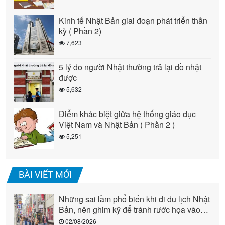
Kinh tế Nhật Bản giai đoạn phát triển thần
kỳ ( Phần 2)
7,623
5 lý do người Nhật thường trả lại đồ nhặt
được
5,632
Điểm khác biệt giữa hệ thống giáo dục
Việt Nam và Nhật Bản ( Phần 2 )
5,251
BÀI VIẾT MỚI
Những sai lầm phổ biến khi đi du lịch Nhật
Bản, nên ghim kỹ để tránh rước họa vào
người (phần 2)
02/08/2026