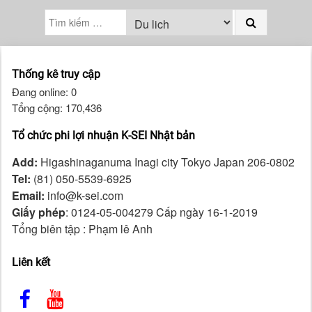
Thống kê truy cập
Đang online: 0
Tổng cộng: 170,436
Tổ chức phi lợi nhuận K-SEI Nhật bản
Add:
Higashinaganuma Inagi city Tokyo Japan 206-0802
Tel:
(81) 050-5539-6925
Email:
info@k-sei.com
Giấy phép
: 0124-05-004279 Cấp ngày 16-1-2019
Tổng biên tập : Phạm lê Anh
Liên kết