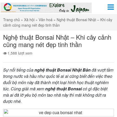
Trang chủ
»
Xã hội
»
Văn hoá
»
Nghệ thuật Bonsai Nhật – Khi cây
cảnh cũng mang nét đẹp tinh thần
Nghệ thuật Bonsai Nhật – Khi cây cảnh
cũng mang nét đẹp tinh thần
1,588 lượt xem
Sự nổi tiếng của
nghệ thuật Bonsai Nhật Bản
đã vượt tầm
trong nước và hầu như quốc tế ai ai cũng biết đến việc theo
đuổi bộ môn này đã thành một loại hình học thuật nghiêm
túc. Cùng giải mã xem
nghệ thuật Bonsai
có gì đặc biệt
mà ai đã lỡ yêu bộ môn tao nhã này thì mãi không dứt ra
được nhé.