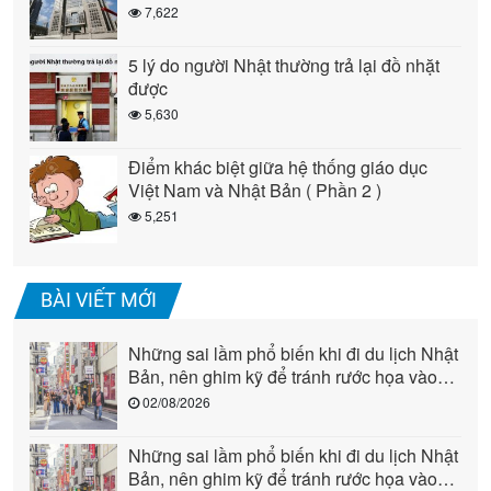
7,622
5 lý do người Nhật thường trả lại đồ nhặt
được
5,630
Điểm khác biệt giữa hệ thống giáo dục
Việt Nam và Nhật Bản ( Phần 2 )
5,251
BÀI VIẾT MỚI
Những sai lầm phổ biến khi đi du lịch Nhật
Bản, nên ghim kỹ để tránh rước họa vào
người (phần 2)
02/08/2026
Những sai lầm phổ biến khi đi du lịch Nhật
Bản, nên ghim kỹ để tránh rước họa vào