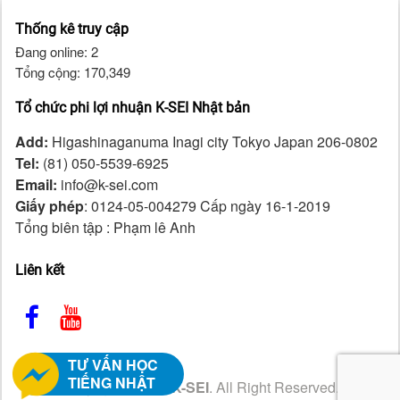
Thống kê truy cập
Đang online: 2
Tổng cộng: 170,349
Tổ chức phi lợi nhuận K-SEI Nhật bản
Add:
Higashinaganuma Inagi city Tokyo Japan 206-0802
Tel:
(81) 050-5539-6925
Email:
info@k-sei.com
Giấy phép
: 0124-05-004279 Cấp ngày 16-1-2019
Tổng biên tập : Phạm lê Anh
Liên kết
TƯ VẤN HỌC
TIẾNG NHẬT
Copyright ©2026
K-SEI
. All Right Reserved.