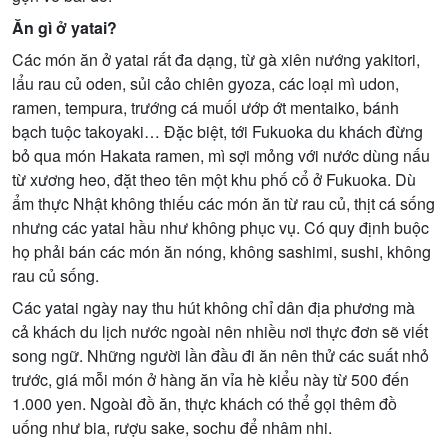
Ăn gì ở yatai?
Các món ăn ở yatai rất đa dạng, từ gà xiên nướng yakitori,
lẩu rau củ oden, sủi cảo chiên gyoza, các loại mì udon,
ramen, tempura, trướng cá muối ướp ớt mentaiko, bánh
bạch tuộc takoyaki… Đặc biệt, tới Fukuoka du khách đừng
bỏ qua món Hakata ramen, mì sợi mỏng với nước dùng nấu
từ xương heo, đặt theo tên một khu phố cổ ở Fukuoka. Dù
ẩm thực Nhật không thiếu các món ăn từ rau củ, thịt cá sống
nhưng các yatai hầu như không phục vụ. Có quy định buộc
họ phải bán các món ăn nóng, không sashimi, sushi, không
rau củ sống.
Các yatai ngày nay thu hút không chỉ dân địa phương mà
cả khách du lịch nước ngoài nên nhiều nơi thực đơn sẽ viết
song ngữ. Những người lần đầu đi ăn nên thử các suất nhỏ
trước, giá mỗi món ở hàng ăn vỉa hè kiểu này từ 500 đến
1.000 yen. Ngoài đồ ăn, thực khách có thể gọi thêm đồ
uống như bia, rượu sake, sochu để nhâm nhi.