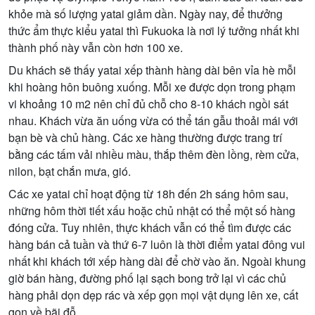
khỏe mà số lượng yatai giảm dần. Ngày nay, để thưởng
thức ẩm thực kiểu yatai thì Fukuoka là nơi lý tưởng nhất khi
thành phố này vẫn còn hơn 100 xe.
Du khách sẽ thấy yatai xếp thành hàng dài bên vỉa hè mỗi
khi hoàng hôn buông xuống. Mỗi xe được dọn trong phạm
vi khoảng 10 m2 nên chỉ đủ chỗ cho 8-10 khách ngồi sát
nhau. Khách vừa ăn uống vừa có thể tán gẫu thoải mái với
bạn bè và chủ hàng. Các xe hàng thường được trang trí
bằng các tấm vải nhiều màu, thắp thêm đèn lồng, rèm cửa,
nilon, bạt chắn mưa, gió.
Các xe yatai chỉ hoạt động từ 18h đến 2h sáng hôm sau,
những hôm thời tiết xấu hoặc chủ nhật có thể một số hàng
đóng cửa. Tuy nhiên, thực khách vẫn có thể tìm được các
hàng bán cả tuần và thứ 6-7 luôn là thời điểm yatai đông vui
nhất khi khách tới xếp hàng dài để chờ vào ăn. Ngoài khung
giờ bán hàng, đường phố lại sạch bong trở lại vì các chủ
hàng phải dọn dẹp rác và xếp gọn mọi vật dụng lên xe, cất
gọn về bãi đỗ.