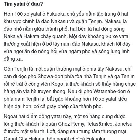
Tìm yatai ở đâu?
Hơn 100 xe yatai ở Fukuoka chủ yếu nằm tập trung ở hai
khu vực chính là đảo Nakasu và quận Tenjin. Nakasu là
đảo nhỏ nằm giữa thành phố, hai bên là hai dòng sông
Naka và Hakata chảy quanh. Một dãy khoảng 20 xe yatai
thường xuất hiện ở bờ tây nam đảo Nakasu, khách tới đây
vừa ngồi ăn đồ nóng hổi vừa ngắm phố và sông lung linh
đằng xa.
Còn Tenjin là một quận thương mại ở phía tây Nakasu, chỉ
cần đi dọc phố Showa-dori phía tòa nhà Tenjin và ga Tenjin
rồi rẽ trái ở công viên Kego là thực khách sẽ thấy hàng chục
hàng ăn vỉa hè truyền thống. Nếu đi phố Watanabe-dori ở
phía nam Tenjin lại bắt gặp khoảng hơn 10 xe yatai kiểu
hiện đại hơn, có cả giấy phép của thành phố.
Ngoài hai điểm đông yatai này, một số hàng cũng được
lòng thực khách là quán Chez Remy, Telas&mico, Jonetsu
ở trước mặt siêu thị Loft, đằng sau trung tâm thương mại
Canal City Hakata, bên ngoài chợ cá Fukuoka…