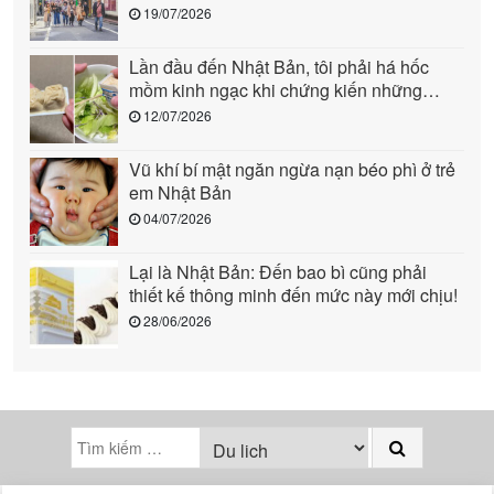
người (phần 1)
19/07/2026
Lần đầu đến Nhật Bản, tôi phải há hốc
mồm kinh ngạc khi chứng kiến những
cảnh này: Quả là “quốc gia đến từ tương
12/07/2026
lai”!
Vũ khí bí mật ngăn ngừa nạn béo phì ở trẻ
em Nhật Bản
04/07/2026
Lại là Nhật Bản: Đến bao bì cũng phải
thiết kế thông minh đến mức này mới chịu!
28/06/2026