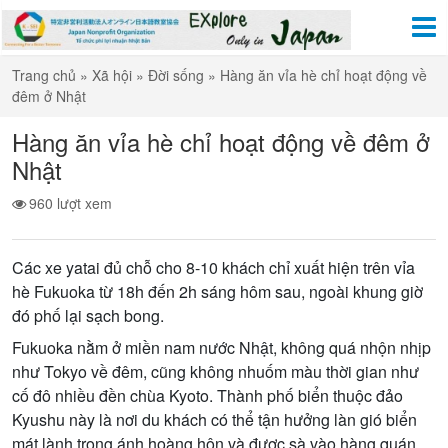
Trang chủ
»
Xã hội
»
Đời sống
»
Hàng ăn vỉa hè chỉ hoạt động về
đêm ở Nhật
Hàng ăn vỉa hè chỉ hoạt động về đêm ở
Nhật
960 lượt xem
Các xe yatai đủ chỗ cho 8-10 khách chỉ xuất hiện trên vỉa
hè Fukuoka từ 18h đến 2h sáng hôm sau, ngoài khung giờ
đó phố lại sạch bong.
Fukuoka nằm ở miền nam nước Nhật, không quá nhộn nhịp
như Tokyo về đêm, cũng không nhuốm màu thời gian như
cố đô nhiều đền chùa Kyoto. Thành phố biển thuộc đảo
Kyushu này là nơi du khách có thể tận hưởng làn gió biển
mát lành trong ánh hoàng hôn và được sà vào hàng quán