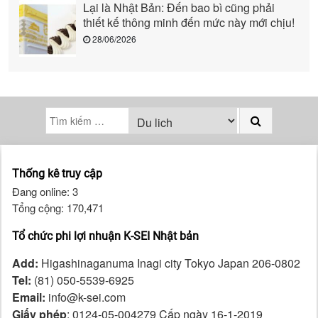
Lại là Nhật Bản: Đến bao bì cũng phải
thiết kế thông minh đến mức này mới chịu!
28/06/2026
Thống kê truy cập
Đang online: 3
Tổng cộng: 170,471
Tổ chức phi lợi nhuận K-SEI Nhật bản
Add:
Higashinaganuma Inagi city Tokyo Japan 206-0802
Tel:
(81) 050-5539-6925
Email:
info@k-sei.com
Giấy phép
: 0124-05-004279 Cấp ngày 16-1-2019