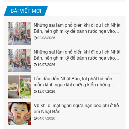
BÀI VIẾT MỚI
Những sai lầm phổ biến khi đi du lịch Nhật
Bản, nên ghim kỹ để tránh rước họa vào
người (phần 2)
02/08/2026
Những sai lầm phổ biến khi đi du lịch Nhật
Bản, nên ghim kỹ để tránh rước họa vào
người (phần 1)
19/07/2026
Lần đầu đến Nhật Bản, tôi phải há hốc
mồm kinh ngạc khi chứng kiến những
cảnh này: Quả là “quốc gia đến từ tương
12/07/2026
lai”!
Vũ khí bí mật ngăn ngừa nạn béo phì ở trẻ
em Nhật Bản
04/07/2026