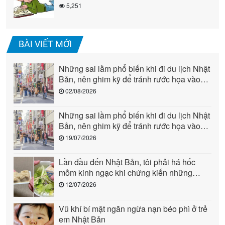
5,251
BÀI VIẾT MỚI
Những sai lầm phổ biến khi đi du lịch Nhật
Bản, nên ghim kỹ để tránh rước họa vào
người (phần 2)
02/08/2026
Những sai lầm phổ biến khi đi du lịch Nhật
Bản, nên ghim kỹ để tránh rước họa vào
người (phần 1)
19/07/2026
Lần đầu đến Nhật Bản, tôi phải há hốc
mồm kinh ngạc khi chứng kiến những
cảnh này: Quả là “quốc gia đến từ tương
12/07/2026
lai”!
Vũ khí bí mật ngăn ngừa nạn béo phì ở trẻ
em Nhật Bản