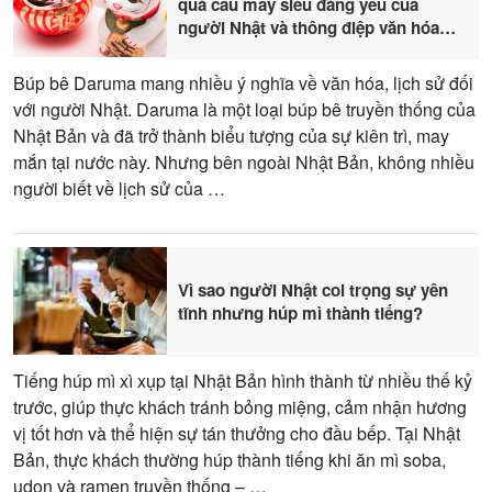
quà cầu may siêu đáng yêu của
người Nhật và thông điệp văn hóa
sâu sắc
Búp bê Daruma mang nhiều ý nghĩa về văn hóa, lịch sử đối
với người Nhật. Daruma là một loại búp bê truyền thống của
Nhật Bản và đã trở thành biểu tượng của sự kiên trì, may
mắn tại nước này. Nhưng bên ngoài Nhật Bản, không nhiều
người biết về lịch sử của …
Vì sao người Nhật coi trọng sự yên
tĩnh nhưng húp mì thành tiếng?
Tiếng húp mì xì xụp tại Nhật Bản hình thành từ nhiều thế kỷ
trước, giúp thực khách tránh bỏng miệng, cảm nhận hương
vị tốt hơn và thể hiện sự tán thưởng cho đầu bếp. Tại Nhật
Bản, thực khách thường húp thành tiếng khi ăn mì soba,
udon và ramen truyền thống – …