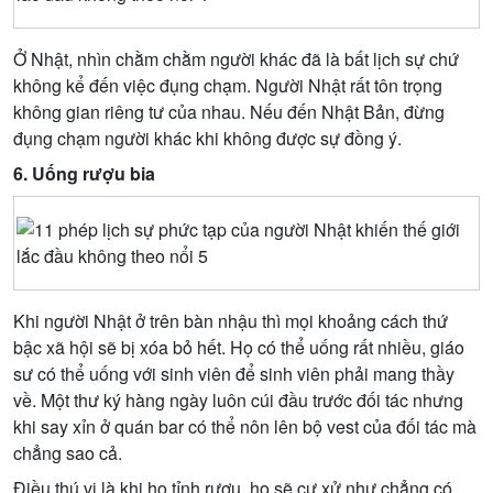
Ở Nhật, nhìn chằm chằm người khác đã là bất lịch sự chứ
không kể đến việc đụng chạm. Người Nhật rất tôn trọng
không gian riêng tư của nhau. Nếu đến Nhật Bản, đừng
đụng chạm người khác khi không được sự đồng ý.
6. Uống rượu bia
Khi người Nhật ở trên bàn nhậu thì mọi khoảng cách thứ
bậc xã hội sẽ bị xóa bỏ hết. Họ có thể uống rất nhiều, giáo
sư có thể uống với sinh viên để sinh viên phải mang thầy
về. Một thư ký hàng ngày luôn cúi đầu trước đối tác nhưng
khi say xỉn ở quán bar có thể nôn lên bộ vest của đối tác mà
chẳng sao cả.
Điều thú vị là khi họ tỉnh rượu, họ sẽ cư xử như chẳng có