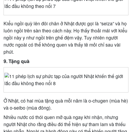
Kiểu ngồi quỳ lên đôi chân ở Nhật được gọi là “seiza” và họ
luôn ngồi trên sàn theo cách này. Họ thấy thoải mái với kiểu
ngồi này y như ngồi trên ghế đệm vậy. Tuy nhiên người
nước ngoài có thể không quen và thấy tê mỏi chỉ sau vài
phút.
9. Tặng quà
Ở Nhật, có hai mùa tặng quà mỗi năm là o-chugen (mùa hè)
và o-seibo (mùa đông).
Nhiều nước có thói quen mở quà ngay khi nhận, nhưng
người Nhật cho rằng điều đó thể hiện sự tham lam và thiếu
kiên nhẫn. Ngoài ra hành động này có thể khiến người tặng