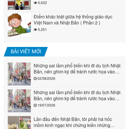
5,632
Điểm khác biệt giữa hệ thống giáo dục
Việt Nam và Nhật Bản ( Phần 2 )
5,251
BÀI VIẾT MỚI
Những sai lầm phổ biến khi đi du lịch Nhật
Bản, nên ghim kỹ để tránh rước họa vào
người (phần 2)
02/08/2026
Những sai lầm phổ biến khi đi du lịch Nhật
Bản, nên ghim kỹ để tránh rước họa vào
người (phần 1)
19/07/2026
Lần đầu đến Nhật Bản, tôi phải há hốc
mồm kinh ngạc khi chứng kiến những