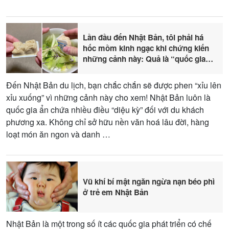
Lần đầu đến Nhật Bản, tôi phải há
hốc mồm kinh ngạc khi chứng kiến
những cảnh này: Quả là “quốc gia
đến từ tương lai”!
Đến Nhật Bản du lịch, bạn chắc chắn sẽ được phen “xỉu lên
xỉu xuống” vì những cảnh này cho xem! Nhật Bản luôn là
quốc gia ẩn chứa nhiều điều “diệu kỳ” đối với du khách
phương xa. Không chỉ sở hữu nền văn hoá lâu đời, hàng
loạt món ăn ngon và danh …
Vũ khí bí mật ngăn ngừa nạn béo phì
ở trẻ em Nhật Bản
Nhật Bản là một trong số ít các quốc gia phát triển có chế