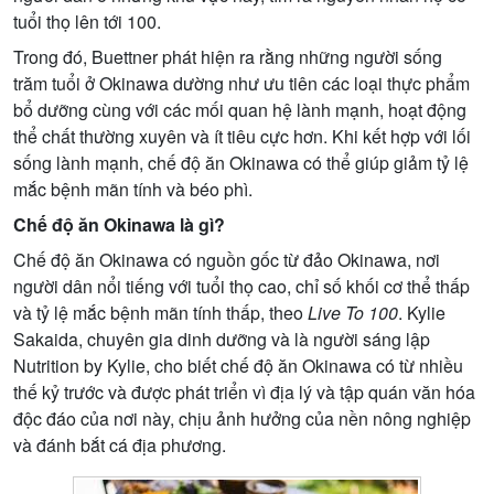
tuổi thọ lên tới 100.
Trong đó, Buettner phát hiện ra rằng những người sống
trăm tuổi ở Okinawa dường như ưu tiên các loại thực phẩm
bổ dưỡng cùng với các mối quan hệ lành mạnh, hoạt động
thể chất thường xuyên và ít tiêu cực hơn. Khi kết hợp với lối
sống lành mạnh, chế độ ăn Okinawa có thể giúp giảm tỷ lệ
mắc bệnh mãn tính và béo phì.
Chế độ ăn Okinawa là gì?
Chế độ ăn Okinawa có nguồn gốc từ đảo Okinawa, nơi
người dân nổi tiếng với tuổi thọ cao, chỉ số khối cơ thể thấp
và tỷ lệ mắc bệnh mãn tính thấp, theo
Live To 100
. Kylie
Sakaida, chuyên gia dinh dưỡng và là người sáng lập
Nutrition by Kylie, cho biết chế độ ăn Okinawa có từ nhiều
thế kỷ trước và được phát triển vì địa lý và tập quán văn hóa
độc đáo của nơi này, chịu ảnh hưởng của nền nông nghiệp
và đánh bắt cá địa phương.