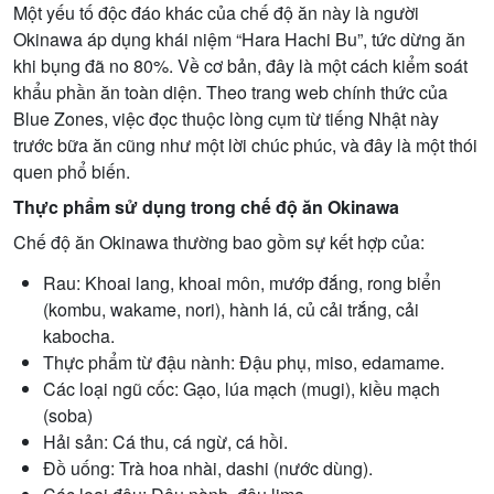
Một yếu tố độc đáo khác của chế độ ăn này là người
Okinawa áp dụng khái niệm “Hara Hachi Bu”, tức dừng ăn
khi bụng đã no 80%. Về cơ bản, đây là một cách kiểm soát
khẩu phần ăn toàn diện. Theo trang web chính thức của
Blue Zones, việc đọc thuộc lòng cụm từ tiếng Nhật này
trước bữa ăn cũng như một lời chúc phúc, và đây là một thói
quen phổ biến.
Thực phẩm sử dụng trong chế độ ăn Okinawa
Chế độ ăn Okinawa thường bao gồm sự kết hợp của:
Rau: Khoai lang, khoai môn, mướp đắng, rong biển
(kombu, wakame, nori), hành lá, củ cải trắng, cải
kabocha.
Thực phẩm từ đậu nành: Đậu phụ, miso, edamame.
Các loại ngũ cốc: Gạo, lúa mạch (mugi), kiều mạch
(soba)
Hải sản: Cá thu, cá ngừ, cá hồi.
Đồ uống: Trà hoa nhài, dashi (nước dùng).