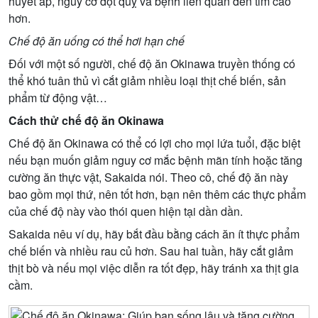
huyết áp, nguy cơ đột quỵ và bệnh liên quan đến tim cao
hơn.
Chế độ ăn uống có thể hơi hạn chế
Đối với một số người, chế độ ăn Okinawa truyền thống có
thể khó tuân thủ vì cắt giảm nhiều loại thịt chế biến, sản
phẩm từ động vật…
Cách thử chế độ ăn Okinawa
Chế độ ăn Okinawa có thể có lợi cho mọi lứa tuổi, đặc biệt
nếu bạn muốn giảm nguy cơ mắc bệnh mãn tính hoặc tăng
cường ăn thực vật, Sakaida nói. Theo cô, chế độ ăn này
bao gồm mọi thứ, nên tốt hơn, bạn nên thêm các thực phẩm
của chế độ này vào thói quen hiện tại dần dần.
Sakaida nêu ví dụ, hãy bắt đầu bằng cách ăn ít thực phẩm
chế biến và nhiều rau củ hơn. Sau hai tuần, hãy cắt giảm
thịt bò và nếu mọi việc diễn ra tốt đẹp, hãy tránh xa thịt gia
cầm.