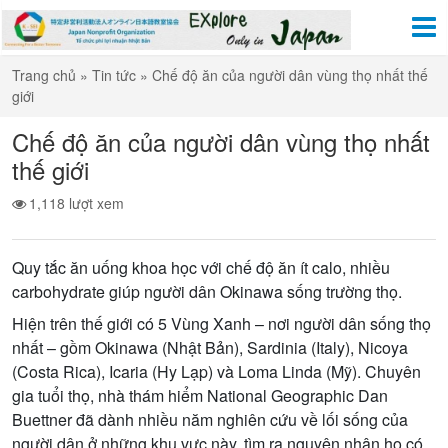
Trang chủ
»
Tin tức
»
Chế độ ăn của người dân vùng thọ nhất thế
giới
Chế độ ăn của người dân vùng thọ nhất
thế giới
1,118 lượt xem
Quy tắc ăn uống khoa học với chế độ ăn ít calo, nhiều
carbohydrate giúp người dân Okinawa sống trường thọ.
Hiện trên thế giới có 5 Vùng Xanh – nơi người dân sống thọ
nhất – gồm Okinawa (Nhật Bản), Sardinia (Italy), Nicoya
(Costa Rica), Icaria (Hy Lạp) và Loma Linda (Mỹ). Chuyên
gia tuổi thọ, nhà thám hiểm National Geographic Dan
Buettner đã dành nhiều năm nghiên cứu về lối sống của
người dân ở những khu vực này, tìm ra nguyên nhân họ có