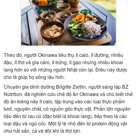
Theo đó, người Okinawa tiêu thụ ít calo, ít đường, nhiều
đậu, ít thịt và gia cầm, ít trứng, ít gạo nhưng nhiều khoai
lang hơn so với những người Nhật còn lại. Điều này được
cho là giúp họ sống lâu hơn.
Chuyên gia dinh dưỡng Brigitte Zeitlin, người sáng lập BZ
Nutrition, đã nghiên cứu chế độ ăn Okinawa và cho biết chế
độ ăn kiêng này ít calo, tập trung vào các loại thực phẩm
tươi, nguyên chất, có nguồn gốc thực vật. Phần lớn nguyên
liệu đến từ rau củ (đặc biệt là khoai lang), tiếp theo là các
loại đậu và ngũ cốc. Một tỷ lệ nhỏ đến từ protein động vật
như hải sản, cá và đôi khi là thịt lợn.