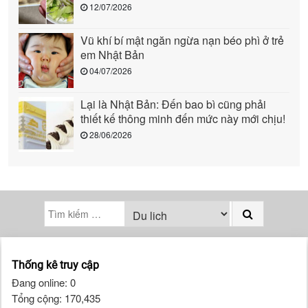
cảnh này: Quả là “quốc gia đến từ tương
12/07/2026
lai”!
Vũ khí bí mật ngăn ngừa nạn béo phì ở trẻ
em Nhật Bản
04/07/2026
Lại là Nhật Bản: Đến bao bì cũng phải
thiết kế thông minh đến mức này mới chịu!
28/06/2026
Thống kê truy cập
Đang online: 0
Tổng cộng: 170,435