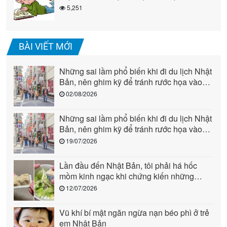
5,251
BÀI VIẾT MỚI
Những sai lầm phổ biến khi đi du lịch Nhật
Bản, nên ghim kỹ để tránh rước họa vào
người (phần 2)
02/08/2026
Những sai lầm phổ biến khi đi du lịch Nhật
Bản, nên ghim kỹ để tránh rước họa vào
người (phần 1)
19/07/2026
Lần đầu đến Nhật Bản, tôi phải há hốc
mồm kinh ngạc khi chứng kiến những
cảnh này: Quả là “quốc gia đến từ tương
12/07/2026
lai”!
Vũ khí bí mật ngăn ngừa nạn béo phì ở trẻ
em Nhật Bản