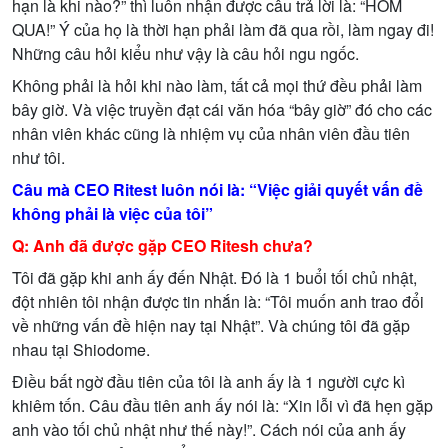
h
ạ
n là khi nào?” thì luôn nh
ậ
n đ
ượ
c câu tr
ả
l
ờ
i là: “HÔM
QUA!” Ý c
ủ
a h
ọ
là th
ờ
i h
ạ
n ph
ả
i làm đã qua r
ồ
i, làm ngay đi!
Nh
ữ
ng câu h
ỏ
i ki
ể
u nh
ư
v
ậ
y là câu h
ỏ
i ngu ng
ố
c.
Không ph
ả
i là h
ỏ
i khi nào làm, t
ấ
t c
ả
m
ọ
i th
ứ
đ
ề
u ph
ả
i làm
bây gi
ờ
. Và vi
ệ
c truy
ề
n đ
ạ
t cái văn hóa “bây gi
ờ
” đó cho các
nhân viên khác cũng là nhi
ệ
m v
ụ
c
ủ
a nhân viên đ
ầ
u tiên
nh
ư
tôi.
Câu mà CEO Ritest luôn nói là: “Vi
ệ
c gi
ả
i quy
ế
t v
ấ
n đ
ề
không ph
ả
i là vi
ệ
c c
ủ
a tôi”
Q: Anh đã đ
ượ
c g
ặ
p CEO Ritesh ch
ư
a?
Tôi đã g
ặ
p khi anh
ấ
y đ
ế
n Nh
ậ
t. Đó là 1 bu
ổ
i t
ố
i ch
ủ
nh
ậ
t,
đ
ộ
t nhiên tôi nh
ậ
n đ
ượ
c tin nh
ắ
n là: “Tôi mu
ố
n anh trao đ
ổ
i
v
ề
nh
ữ
ng v
ấ
n đ
ề
hi
ệ
n nay t
ạ
i Nh
ậ
t”. Và chúng tôi đã g
ặ
p
nhau t
ạ
i Shiodome.
Đi
ề
u b
ấ
t ng
ờ
đ
ầ
u tiên c
ủ
a tôi là anh
ấ
y là 1 ng
ườ
i c
ự
c kì
khiêm t
ố
n. Câu đ
ầ
u tiên anh
ấ
y nói là: “Xin l
ỗ
i vì đã h
ẹ
n g
ặ
p
anh vào t
ố
i ch
ủ
nh
ậ
t nh
ư
th
ế
này!”. Cách nói c
ủ
a anh
ấ
y