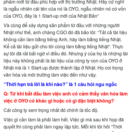
ph
ẩ
m m
ớ
i t
ừ
đ
ầ
u phù h
ợ
p v
ớ
i th
ị
tr
ườ
ng Nh
ậ
t. Hãy c
ứ
nghĩ
là ng
ẫ
u nhiên cái tên c
ủ
a nó là OYO, ng
ẫ
u nhiên nó có v
ố
n
c
ủ
a OYO, đây là 1 Start-up m
ớ
i c
ủ
a Nh
ậ
t B
ả
n”
Và cũng đ
ể
xây d
ự
ng s
ả
n ph
ẩ
m t
ừ
đ
ầ
u v
ớ
i nh
ữ
ng ng
ườ
i
Nh
ậ
t nh
ư
th
ế
, anh chàng CGO đó đã b
ả
o tôi: “T
ấ
t c
ả
tài li
ệ
u
không c
ầ
n làm b
ằ
ng ti
ế
ng Anh, hãy làm b
ằ
ng ti
ế
ng Nh
ậ
t.
K
ể
c
ả
tài li
ệ
u g
ử
i cho tôi cũng làm b
ằ
ng ti
ế
ng Nh
ậ
t”. Th
ự
c
s
ự
tôi đã r
ấ
t b
ấ
t ng
ờ
vì đi
ề
u đó. Nh
ư
ng ý c
ủ
a h
ọ
là nh
ữ
ng tài
li
ệ
u này không ph
ả
i là tài li
ệ
u c
ủ
a công ty con c
ủ
a OYO
ở
Nh
ậ
t mà là 1 Start-up đ
ượ
c thành l
ậ
p
ở
Nh
ậ
t. H
ọ
coi tr
ọ
ng
văn hóa và môi tr
ườ
ng làm vi
ệ
c đ
ế
n nh
ư
v
ậ
y.
“Th
ờ
i h
ạ
n tr
ả
l
ờ
i là khi nào?” là 1 câu h
ỏ
i ngu ng
ố
c
Q: T
ừ
khi b
ắ
t đ
ầ
u làm vi
ệ
c anh có c
ả
m th
ấ
y văn hóa làm
vi
ệ
c
ở
OYO có khác gì ho
ặ
c có gì đ
ặ
c bi
ệ
t không?
Cái công ty xem tr
ọ
ng nh
ấ
t đó chính là t
ố
c đ
ộ
.
Vi
ệ
c gì c
ầ
n làm là ph
ả
i làm h
ế
t. Vi
ệ
c gì mà sau khi h
ọ
p đã
quy
ế
t thì cũng ph
ả
i làm ngay l
ậ
p t
ứ
c. M
ỗ
i khi tôi h
ỏ
i “Th
ờ
i