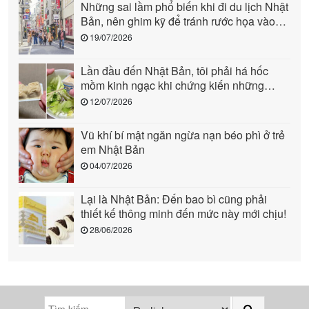
Những sai lầm phổ biến khi đi du lịch Nhật
Bản, nên ghim kỹ để tránh rước họa vào
người (phần 1)
19/07/2026
Lần đầu đến Nhật Bản, tôi phải há hốc
mồm kinh ngạc khi chứng kiến những
cảnh này: Quả là “quốc gia đến từ tương
12/07/2026
lai”!
Vũ khí bí mật ngăn ngừa nạn béo phì ở trẻ
em Nhật Bản
04/07/2026
Lại là Nhật Bản: Đến bao bì cũng phải
thiết kế thông minh đến mức này mới chịu!
28/06/2026