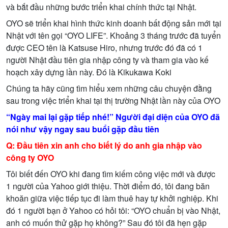
và b
ắ
t đ
ầ
u nh
ữ
ng b
ướ
c tri
ể
n khai chính th
ứ
c t
ạ
i Nh
ậ
t.
OYO s
ẽ
tri
ể
n khai hình th
ứ
c kinh doanh b
ấ
t đ
ộ
ng s
ả
n m
ớ
i t
ạ
i
Nh
ậ
t v
ớ
i tên g
ọ
i “OYO LIFE”. Kho
ả
ng 3 tháng tr
ướ
c đã tuy
ể
n
đ
ượ
c CEO tên là Katsuse Hiro, nh
ư
ng tr
ướ
c đó đã có 1
ng
ườ
i Nh
ậ
t đ
ầ
u tiên gia nh
ậ
p công ty và tham gia vào k
ế
ho
ạ
ch xây d
ự
ng l
ầ
n này. Đó là Kikukawa Koki
Chúng ta hãy cũng tìm hi
ể
u xem nh
ữ
ng câu chuy
ệ
n đ
ằ
ng
sau trong vi
ệ
c tri
ể
n khai t
ạ
i th
ị
tr
ườ
ng Nh
ậ
t l
ầ
n này c
ủ
a OYO
“Ngày mai l
ạ
i g
ặ
p ti
ế
p nhé!” Ng
ườ
i đ
ạ
i di
ệ
n c
ủ
a OYO đã
nói nh
ư
v
ậ
y ngay sau bu
ổ
i g
ặ
p đ
ầ
u tiên
Q: Đ
ầ
u tiên xin anh cho bi
ế
t lý do anh gia nh
ậ
p vào
công ty OYO
Tôi bi
ế
t đ
ế
n OYO khi đang tìm ki
ế
m công vi
ệ
c m
ớ
i và đ
ượ
c
1 ng
ườ
i c
ủ
a Yahoo gi
ớ
i thi
ệ
u. Th
ờ
i đi
ể
m đó, tôi đang băn
khoăn gi
ữ
a vi
ệ
c ti
ế
p t
ụ
c đi làm thuê hay t
ự
kh
ở
i nghi
ệ
p. Khi
đó 1 ng
ườ
i b
ạ
n
ở
Yahoo có h
ỏ
i tôi: “OYO chu
ẩ
n b
ị
vào Nh
ậ
t,
anh có mu
ố
n th
ử
g
ặ
p h
ọ
không?” Sau đó tôi đã h
ẹ
n g
ặ
p