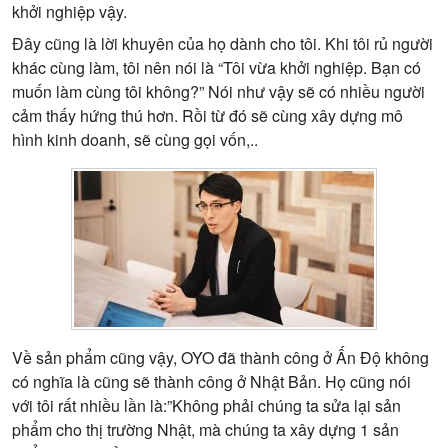
kh
ở
i nghi
ệ
p v
ậ
y.
Đây cũng là l
ờ
i khuyên c
ủ
a h
ọ
dành cho tôi. Khi tôi r
ủ
ng
ườ
i
khác cùng làm, tôi nên nói là “Tôi v
ừ
a kh
ở
i nghi
ệ
p. B
ạ
n có
mu
ố
n làm cùng tôi không?” Nói nh
ư
v
ậ
y s
ẽ
có nhi
ề
u ng
ườ
i
c
ả
m th
ấ
y h
ứ
ng thú h
ơ
n. R
ồ
i t
ừ
đó s
ẽ
cùng xây d
ự
ng mô
hình kinh doanh, s
ẽ
cùng g
ọ
i v
ố
n,..
V
ề
s
ả
n ph
ẩ
m cũng v
ậ
y, OYO đã thành công
ở
Ấ
n Đ
ộ
không
có nghĩa là cũng s
ẽ
thành công
ở
Nh
ậ
t B
ả
n. H
ọ
cũng nói
v
ớ
i tôi r
ấ
t nhi
ề
u l
ầ
n là:”Không ph
ả
i chúng ta s
ử
a l
ạ
i s
ả
n
ph
ẩ
m cho th
ị
tr
ườ
ng Nh
ậ
t, mà chúng ta xây d
ự
ng 1 s
ả
n