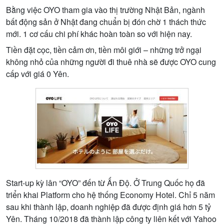
B
ằ
ng vi
ệ
c OYO tham gia vào th
ị
tr
ườ
ng Nh
ậ
t B
ả
n, ngành
b
ấ
t đ
ộ
ng s
ả
n
ở
Nh
ậ
t đang chu
ẩ
n b
ị
đón ch
ờ
1 thách th
ứ
c
m
ớ
i. 1 c
ơ
c
ấ
u chi phí khác hoàn toàn so v
ớ
i hi
ệ
n nay.
Ti
ề
n đ
ặ
t c
ọ
c, ti
ề
n c
ả
m
ơ
n, ti
ề
n môi gi
ớ
i – nh
ữ
ng tr
ở
ng
ạ
i
không nh
ỏ
c
ủ
a nh
ữ
ng ng
ườ
i đi thuê nhà s
ẽ
đ
ượ
c OYO cung
c
ấ
p v
ớ
i giá 0 Yên.
Start-up kỳ lân “OYO” đ
ế
n t
ừ
Ấ
n Đ
ộ
.
Ở
Trung Qu
ố
c h
ọ
đã
tri
ể
n khai Platform cho h
ệ
th
ố
ng Economy Hotel. Ch
ỉ
5 năm
sau khi thành l
ậ
p, doanh nghi
ệ
p đã đ
ượ
c đ
ị
nh giá h
ơ
n 5 t
ỷ
Yên. Tháng 10/2018 đã thành l
ậ
p công ty liên k
ế
t v
ớ
i Yahoo