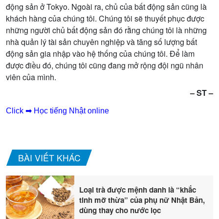
đ
ộ
ng s
ả
n
ở
Tokyo. Ngoài ra, ch
ủ
c
ủ
a b
ấ
t đ
ộ
ng s
ả
n cũng là
khách hàng c
ủ
a chúng tôi. Chúng tôi s
ẽ
thuy
ế
t ph
ụ
c đ
ượ
c
nh
ữ
ng ng
ườ
i ch
ủ
b
ấ
t đ
ộ
ng s
ả
n đó r
ằ
ng chúng tôi là nh
ữ
ng
nhà qu
ả
n lý tài s
ả
n chuyên nghi
ệ
p và tăng s
ố
l
ượ
ng b
ấ
t
đ
ộ
ng s
ả
n gia nh
ậ
p vào h
ệ
th
ố
ng c
ủ
a chúng tôi. Đ
ể
làm
đ
ượ
c đi
ề
u đó, chúng tôi cũng đang m
ở
r
ộ
ng đ
ộ
i ngũ nhân
viên c
ủ
a mình.
– ST –
Click ➡ Học tiếng Nhật online
BÀI VIẾT KHÁC
Loại trà được mệnh danh là “khắc
tinh mỡ thừa” của phụ nữ Nhật Bản,
dùng thay cho nước lọc