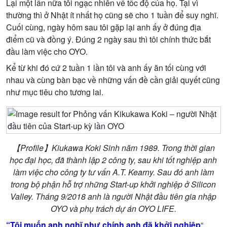
L
ạ
i m
ộ
t l
ầ
n n
ữ
a tôi ng
ạ
c nhiên v
ề
t
ố
c đ
ộ
c
ủ
a h
ọ
. T
ạ
i vì
th
ườ
ng thì
ở
Nh
ậ
t ít nh
ấ
t h
ọ
cũng s
ẽ
cho 1 tu
ầ
n đ
ể
suy nghĩ.
Cu
ố
i cùng, ngày hôm sau tôi g
ặ
p l
ạ
i anh
ấ
y
ở
đúng đ
ị
a
đi
ể
m cũ và đ
ồ
ng ý. Đúng 2 ngày sau thì tôi chính th
ứ
c b
ắ
t
đ
ầ
u làm vi
ệ
c cho OYO.
K
ể
t
ừ
khi đó c
ứ
2 tu
ầ
n 1 l
ầ
n tôi và anh
ấ
y ăn t
ố
i cùng v
ớ
i
nhau và cùng bàn b
ạ
c v
ề
nh
ữ
ng v
ấ
n đ
ề
c
ầ
n gi
ả
i quy
ế
t cũng
nh
ư
m
ụ
c tiêu cho t
ươ
ng lai.
【Profile】Kiukawa Koki Sinh năm 1989. Trong th
ờ
i gian
h
ọ
c đ
ạ
i h
ọ
c, đã thành l
ậ
p 2 công ty, sau khi t
ố
t nghi
ệ
p anh
làm vi
ệ
c cho công ty t
ư
v
ấ
n A.T. Kearny. Sau đó anh làm
trong b
ộ
ph
ậ
n h
ỗ
tr
ợ
nh
ữ
ng Start-up kh
ở
i nghi
ệ
p
ở
Silicon
Valley. Tháng 9/2018 anh là ng
ườ
i Nh
ậ
t đ
ầ
u tiên gia nh
ậ
p
OYO và ph
ụ
trách d
ự
án OYO LIFE.
“Tôi mu
ố
n anh nghĩ nh
ư
chính anh đã kh
ở
i nghi
ệ
p
“