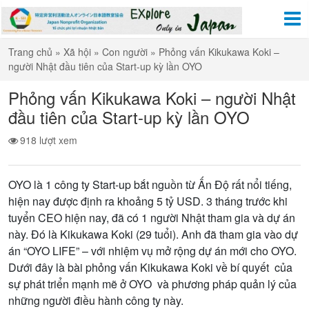
Trang chủ
»
Xã hội
»
Con người
»
Phỏng vấn Kikukawa Koki –
người Nhật đầu tiên của Start-up kỳ lần OYO
Phỏng vấn Kikukawa Koki – người Nhật
đầu tiên của Start-up kỳ lần OYO
918 lượt xem
OYO là 1 công ty Start-up b
ắ
t ngu
ồ
n t
ừ
Ấ
n Đ
ộ
r
ấ
t n
ổ
i ti
ế
ng,
hi
ệ
n nay đ
ượ
c đ
ị
nh ra kho
ả
ng 5 t
ỷ
USD. 3 tháng tr
ướ
c khi
tuy
ể
n CEO hi
ệ
n nay, đã có 1 ng
ườ
i Nh
ậ
t tham gia và d
ự
án
này. Đó là Kikukawa Koki (29 tu
ổ
i). Anh đã tham gia vào d
ự
án “OYO LIFE” – v
ớ
i nhi
ệ
m v
ụ
m
ở
r
ộ
ng d
ự
án m
ớ
i cho OYO.
D
ướ
i đây là bài ph
ỏ
ng v
ấ
n Kikukawa Koki v
ề
bí quy
ế
t c
ủ
a
s
ự
phát tri
ể
n m
ạ
nh m
ẽ
ở
OYO và ph
ươ
ng pháp qu
ả
n lý c
ủ
a
nh
ữ
ng ng
ườ
i đi
ề
u hành công ty này.