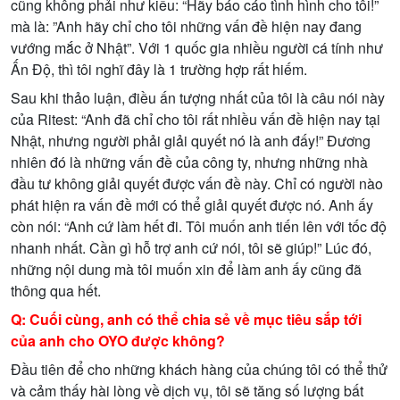
cũng không ph
ả
i nh
ư
ki
ể
u: “Hãy báo cáo tình hình cho tôi!”
mà là: ”Anh hãy ch
ỉ
cho tôi nh
ữ
ng v
ấ
n đ
ề
hi
ệ
n nay đang
v
ướ
ng m
ắ
c
ở
Nh
ậ
t”. V
ớ
i 1 qu
ố
c gia nhi
ề
u ng
ườ
i cá tính nh
ư
Ấ
n Đ
ộ
, thì tôi nghĩ đây là 1 tr
ườ
ng h
ợ
p r
ấ
t hi
ế
m.
Sau khi th
ả
o lu
ậ
n, đi
ề
u
ấ
n t
ượ
ng nh
ấ
t c
ủ
a tôi là câu nói này
c
ủ
a Ritest: “Anh đã ch
ỉ
cho tôi r
ấ
t nhi
ề
u v
ấ
n đ
ề
hi
ệ
n nay t
ạ
i
Nh
ậ
t, nh
ư
ng ng
ườ
i ph
ả
i gi
ả
i quy
ế
t nó là anh đ
ấ
y!” Đ
ươ
ng
nhiên đó là nh
ữ
ng v
ấ
n đ
ề
c
ủ
a công ty, nh
ư
ng nh
ữ
ng nhà
đ
ầ
u t
ư
không gi
ả
i quy
ế
t đ
ượ
c v
ấ
n đ
ề
này. Ch
ỉ
có ng
ườ
i nào
phát hi
ệ
n ra v
ấ
n đ
ề
m
ớ
i có th
ể
gi
ả
i quy
ế
t đ
ượ
c nó. Anh
ấ
y
còn nói: “Anh c
ứ
làm h
ế
t đi. Tôi mu
ố
n anh ti
ế
n lên v
ớ
i t
ố
c đ
ộ
nhanh nh
ấ
t. C
ầ
n gì h
ỗ
tr
ợ
anh c
ứ
nói, tôi s
ẽ
giúp!” Lúc đó,
nh
ữ
ng n
ộ
i dung mà tôi mu
ố
n xin đ
ể
làm anh
ấ
y cũng đã
thông qua h
ế
t.
Q: Cu
ố
i cùng, anh có th
ể
chia s
ẻ
v
ề
m
ụ
c tiêu s
ắ
p t
ớ
i
c
ủ
a anh cho OYO đ
ượ
c không?
Đ
ầ
u tiên đ
ể
cho nh
ữ
ng khách hàng c
ủ
a chúng tôi có th
ể
th
ử
và c
ả
m th
ấ
y hài lòng v
ề
d
ị
ch v
ụ
, tôi s
ẽ
tăng s
ố
l
ượ
ng b
ấ
t