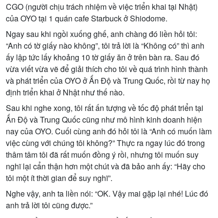
CGO (ng
ườ
i ch
ị
u trách nhi
ệ
m v
ề
vi
ệ
c tri
ể
n khai t
ạ
i Nh
ậ
t)
c
ủ
a OYO t
ạ
i 1 quán cafe Starbuck
ở
Shiodome.
Ngay sau khi ng
ồ
i xu
ố
ng gh
ế
, anh chàng đó li
ề
n h
ỏ
i tôi:
“Anh có t
ờ
gi
ấ
y nào không”, tôi tr
ả
l
ờ
i là “Không có” thì anh
ấ
y l
ậ
p t
ứ
c l
ấ
y kho
ả
ng 10 t
ờ
gi
ấ
y ăn
ở
trên bàn ra. Sau đó
v
ừ
a vi
ế
t v
ừ
a v
ẽ
đ
ể
gi
ả
i thích cho tôi v
ề
quá trình hình thành
và phát tri
ể
n c
ủ
a OYO
ở
Ấ
n Đ
ộ
và Trung Qu
ố
c, r
ồ
i t
ừ
nay h
ọ
đ
ị
nh tri
ể
n khai
ở
Nh
ậ
t nh
ư
th
ế
nào.
Sau khi nghe xong, tôi r
ấ
t
ấ
n t
ượ
ng v
ề
t
ố
c đ
ộ
phát tri
ể
n t
ạ
i
Ấ
n Đ
ộ
và Trung Qu
ố
c cũng nh
ư
mô hình kinh doanh hi
ệ
n
nay c
ủ
a OYO. Cu
ố
i cùng anh đó h
ỏ
i tôi là “Anh có mu
ố
n làm
vi
ệ
c cùng v
ớ
i chúng tôi không?” Th
ự
c ra ngay lúc đó trong
thâm tâm tôi đã r
ấ
t mu
ố
n đ
ồ
ng ý r
ồ
i, nh
ư
ng tôi mu
ố
n suy
nghĩ l
ạ
i c
ẩ
n th
ậ
n h
ơ
n m
ộ
t chút và đã b
ả
o anh
ấ
y: “Hãy cho
tôi m
ộ
t ít th
ờ
i gian đ
ể
suy nghĩ”.
Nghe v
ậ
y, anh ta li
ề
n nói: “OK. V
ậ
y mai g
ặ
p l
ạ
i nhé! Lúc đó
anh tr
ả
l
ờ
i tôi cũng đ
ượ
c.”