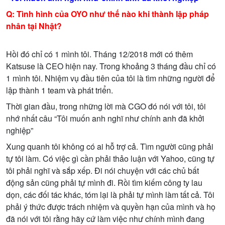
Q: Tình hình c
ủ
a OYO nh
ư
th
ế
nào khi thành l
ậ
p pháp
nhân t
ạ
i Nh
ậ
t?
H
ồ
i đó ch
ỉ
có 1 mình tôi. Tháng 12/2018 m
ớ
i có thêm
Katsuse là CEO hi
ệ
n nay. Trong kho
ả
ng 3 tháng đ
ầ
u ch
ỉ
có
1 mình tôi. Nhi
ệ
m v
ụ
đ
ầ
u tiên c
ủ
a tôi là tìm nh
ữ
ng ng
ườ
i đ
ể
l
ậ
p thành 1 team và phát tri
ể
n.
Th
ờ
i gian đ
ầ
u, trong nh
ữ
ng l
ờ
i mà CGO đó nói v
ớ
i tôi, tôi
nh
ớ
nh
ấ
t câu “Tôi mu
ố
n anh nghĩ nh
ư
chính anh đã kh
ở
i
nghi
ệ
p”
Xung quanh tôi không có ai h
ỗ
tr
ợ
c
ả
. Tìm ng
ườ
i cũng ph
ả
i
t
ự
tôi làm. Có vi
ệ
c gì c
ầ
n ph
ả
i th
ả
o lu
ậ
n v
ớ
i Yahoo, cũng t
ự
tôi ph
ả
i nghĩ và s
ắ
p x
ế
p. Đi nói chuy
ệ
n v
ớ
i các ch
ủ
b
ấ
t
đ
ộ
ng s
ả
n cũng ph
ả
i t
ự
mình đi. R
ồ
i tìm ki
ế
m công ty lau
d
ọ
n, các đ
ố
i tác khác, tóm l
ạ
i là ph
ả
i t
ự
mình làm t
ấ
t c
ả
. Tôi
ph
ả
i ý th
ứ
c đ
ượ
c trách nhi
ệ
m và quy
ề
n h
ạ
n c
ủ
a mình và h
ọ
đã nói v
ớ
i tôi r
ằ
ng hãy c
ứ
làm vi
ệ
c nh
ư
chính mình đang