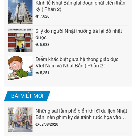
Kinh tế Nhật Bản giai đoạn phát triển thần
kỳ ( Phần 2)
7,626
5 lý do người Nhật thường trả lại đồ nhặt
được
5,633
Điểm khác biệt giữa hệ thống giáo dục
Việt Nam và Nhật Bản ( Phần 2 )
5,251
BÀI VIẾT MỚI
Những sai lầm phổ biến khi đi du lịch Nhật
Bản, nên ghim kỹ để tránh rước họa vào
người (phần 2)
02/08/2026