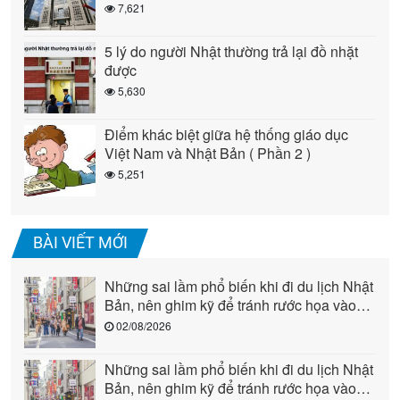
7,621
5 lý do người Nhật thường trả lại đồ nhặt
được
5,630
Điểm khác biệt giữa hệ thống giáo dục
Việt Nam và Nhật Bản ( Phần 2 )
5,251
BÀI VIẾT MỚI
Những sai lầm phổ biến khi đi du lịch Nhật
Bản, nên ghim kỹ để tránh rước họa vào
người (phần 2)
02/08/2026
Những sai lầm phổ biến khi đi du lịch Nhật
Bản, nên ghim kỹ để tránh rước họa vào