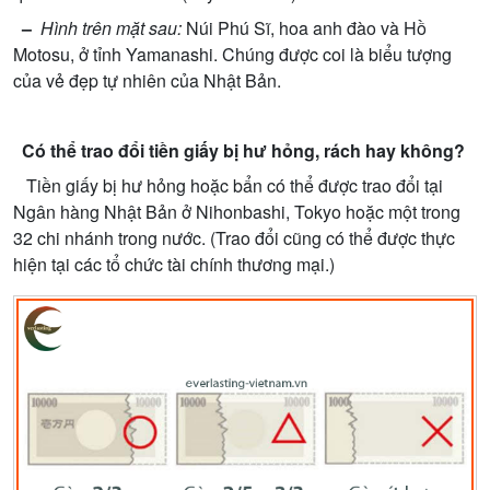
–
Hình trên m
ặ
t sau:
Núi Phú Sĩ, hoa anh đào và H
ồ
Motosu,
ở
t
ỉ
nh Yamanashi. Chúng đ
ượ
c coi là bi
ể
u t
ượ
ng
c
ủ
a v
ẻ
đ
ẹ
p t
ự
nhiên c
ủ
a Nh
ậ
t B
ả
n.
Có th
ể
trao đ
ổ
i ti
ề
n gi
ấ
y b
ị
h
ư
h
ỏ
ng, rách hay không?
Ti
ề
n gi
ấ
y b
ị
h
ư
h
ỏ
ng ho
ặ
c b
ẩ
n có th
ể
đ
ượ
c trao đ
ổ
i t
ạ
i
Ngân hàng Nh
ậ
t B
ả
n
ở
Nihonbashi, Tokyo ho
ặ
c m
ộ
t trong
32 chi nhánh trong n
ướ
c. (Trao đ
ổ
i cũng có th
ể
đ
ượ
c th
ự
c
hi
ệ
n t
ạ
i các t
ổ
ch
ứ
c tài chính th
ươ
ng m
ạ
i.)