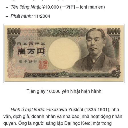
–
Tên ti
ế
ng Nh
ậ
t:
¥10.000 (一万円 – ichi man en)
–
Phát hành:
11/2004
Ti
ề
n gi
ấ
y 10.000 yên Nh
ậ
t hi
ệ
n hành
–
Hình
ở
m
ặ
t tr
ướ
c:
Fukuzawa Yukichi (1835-1901), nhà
văn, d
ị
ch gi
ả
, doanh nhân và nhà báo, nhà ho
ạ
t đ
ộ
ng nhân
quy
ề
n. Ông là ng
ườ
i sáng l
ậ
p Đ
ạ
i h
ọ
c Keio, m
ộ
t trong