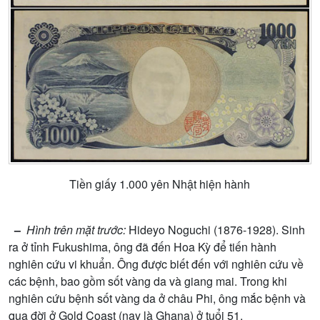
Ti
ề
n gi
ấ
y 1.000 yên Nh
ậ
t hi
ệ
n hành
–
Hình trên m
ặ
t tr
ướ
c:
Hideyo Noguchi (1876-1928). Sinh
ra
ở
t
ỉ
nh Fukushima, ông đã đ
ế
n Hoa Kỳ đ
ể
ti
ế
n hành
nghiên c
ứ
u vi khu
ẩ
n. Ông đ
ượ
c bi
ế
t đ
ế
n v
ớ
i nghiên c
ứ
u v
ề
các b
ệ
nh, bao g
ồ
m s
ố
t vàng da và giang mai. Trong khi
nghiên c
ứ
u b
ệ
nh s
ố
t vàng da
ở
châu Phi, ông m
ắ
c b
ệ
nh và
qua đ
ờ
i
ở
Gold Coast (nay là Ghana)
ở
tu
ổ
i 51.