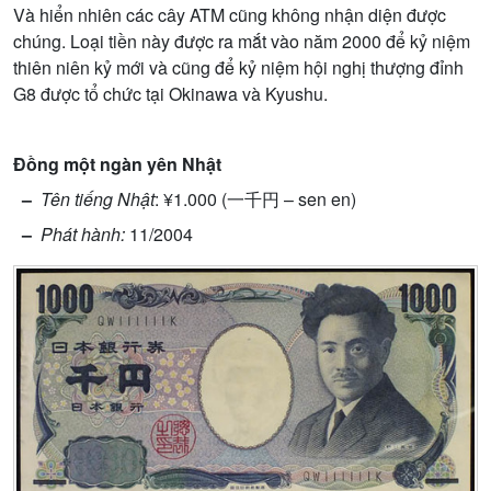
Và hi
ể
n nhiên các cây ATM cũng không nh
ậ
n di
ệ
n đ
ượ
c
chúng. Lo
ạ
i ti
ề
n này đ
ượ
c ra m
ắ
t vào năm 2000 đ
ể
k
ỷ
ni
ệ
m
thiên niên k
ỷ
m
ớ
i và cũng đ
ể
k
ỷ
ni
ệ
m h
ộ
i ngh
ị
th
ượ
ng đ
ỉ
nh
G8 đ
ượ
c t
ổ
ch
ứ
c t
ạ
i Okinawa và Kyushu.
Đ
ồ
ng m
ộ
t ngàn yên Nh
ậ
t
–
Tên ti
ế
ng Nh
ậ
t
: ¥1.000 (一千円 – sen en)
–
Phát hành:
11/2004