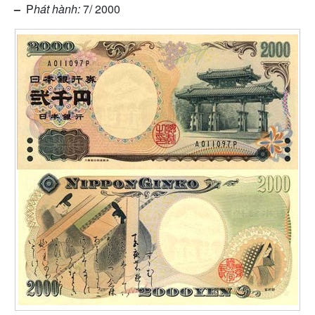
–
P
hát hành:
7/ 2000