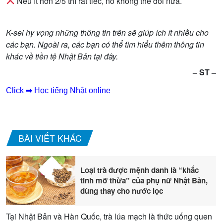
N
ế
u ít h
ơ
n 2/5 thì r
ấ
t ti
ế
c, nó không th
ể
đ
ổ
i n
ữ
a.
K-sei hy v
ọ
ng nh
ữ
ng thông tin trên s
ẽ
giúp ích ít nhi
ề
u cho
các b
ạ
n. Ngoài ra, các b
ạ
n có th
ể
tìm hi
ể
u thêm thông tin
khác v
ề
ti
ề
n t
ệ
Nh
ậ
t B
ả
n t
ạ
i đây.
– ST –
Click ➡ Học tiếng Nhật online
BÀI VIẾT KHÁC
Loại trà được mệnh danh là “khắc
tinh mỡ thừa” của phụ nữ Nhật Bản,
dùng thay cho nước lọc
Tại Nhật Bản và Hàn Quốc, trà lúa mạch là thức uống quen