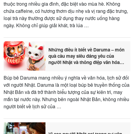
thuộc trong nhiều gia đình, đặc biệt vào mùa hè. Không
chứa caffeine, có hương thơm dịu nhẹ và vị rang đặc trưng,
loại trà này thường được sử dụng thay nước uống hàng
ngày. Không chỉ giúp giải khát, trà lúa …
Những điều ít biết về Daruma – món
quà cầu may siêu đáng yêu của
người Nhật và thông điệp văn hóa
sâu sắc
Búp bê Daruma mang nhiều ý nghĩa về văn hóa, lịch sử đối
với người Nhật. Daruma là một loại búp bê truyền thống của
Nhật Bản và đã trở thành biểu tượng của sự kiên trì, may
mắn tại nước này. Nhưng bên ngoài Nhật Bản, không nhiều
người biết về lịch sử của …
Vì sao người Nhật coi trọng sự yên