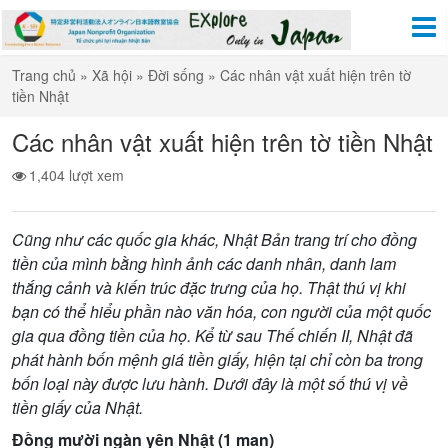
Trang chủ
»
Xã hội
»
Đời sống
»
Các nhân vật xuất hiện trên tờ
tiền Nhật
Các nhân vật xuất hiện trên tờ tiền Nhật
1,404 lượt xem
Cũng nh
ư
các qu
ố
c gia khác, Nh
ậ
t B
ả
n trang trí cho đ
ồ
ng
ti
ề
n c
ủ
a mình b
ằ
ng hình
ả
nh các danh nhân, danh lam
th
ắ
ng c
ả
nh và ki
ế
n trúc đ
ặ
c tr
ư
ng c
ủ
a h
ọ
. Th
ậ
t thú v
ị
khi
b
ạ
n có th
ể
hi
ể
u ph
ầ
n nào văn hóa, con ng
ườ
i c
ủ
a m
ộ
t qu
ố
c
gia qua đ
ồ
ng ti
ề
n c
ủ
a h
ọ
. K
ể
t
ừ
sau Th
ế
chi
ế
n II, Nh
ậ
t đã
phát hành b
ố
n m
ệ
nh giá ti
ề
n gi
ấ
y, hi
ệ
n t
ạ
i ch
ỉ
còn ba trong
b
ố
n lo
ạ
i này đ
ượ
c l
ư
u hành. D
ướ
i đây là m
ộ
t s
ố
thú v
ị
v
ề
ti
ề
n gi
ấ
y c
ủ
a Nh
ậ
t.
Đ
ồ
ng m
ườ
i ngàn yên Nh
ậ
t (1 man)