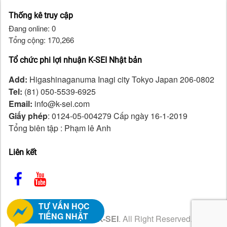
Thống kê truy cập
Đang online: 0
Tổng cộng: 170,266
Tổ chức phi lợi nhuận K-SEI Nhật bản
Add:
Higashinaganuma Inagi city Tokyo Japan 206-0802
Tel:
(81) 050-5539-6925
Email:
info@k-sei.com
Giấy phép
: 0124-05-004279 Cấp ngày 16-1-2019
Tổng biên tập : Phạm lê Anh
Liên kết
TƯ VẤN HỌC
TIẾNG NHẬT
Copyright ©2026
K-SEI
. All Right Reserved.