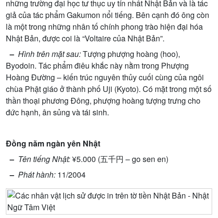
nh
ữ
ng tr
ườ
ng đ
ạ
i h
ọ
c t
ư
th
ụ
c uy tín nh
ấ
t Nh
ậ
t B
ả
n và là tác
gi
ả
c
ủ
a tác ph
ẩ
m Gakumon n
ổ
i ti
ế
ng. Bên c
ạ
nh đó ông còn
là m
ộ
t trong nh
ữ
ng nhân t
ố
chính phong trào hi
ệ
n đ
ạ
i hóa
Nh
ậ
t B
ả
n, đ
ượ
c coi là “Voltaire c
ủ
a Nh
ậ
t B
ả
n”.
–
Hình trên m
ặ
t sau:
T
ượ
ng ph
ượ
ng hoàng (hoo),
Byodoin. Tác ph
ẩ
m điêu kh
ắ
c này n
ằ
m trong Ph
ượ
ng
Hoàng Đ
ườ
ng – ki
ế
n trúc nguyên th
ủ
y cu
ố
i cùng c
ủ
a ngôi
chùa Ph
ậ
t giáo
ở
thành ph
ố
Uji (Kyoto). Có m
ặ
t trong m
ộ
t s
ố
th
ầ
n tho
ạ
i ph
ươ
ng Đông, ph
ượ
ng hoàng t
ượ
ng tr
ư
ng cho
đ
ứ
c h
ạ
nh, ân s
ủ
ng và tái sinh.
Đ
ồ
ng năm ngàn yên Nh
ậ
t
–
Tên ti
ế
ng Nh
ậ
t:
¥5.000 (五千円 – go sen en)
–
Phát hành:
11/2004