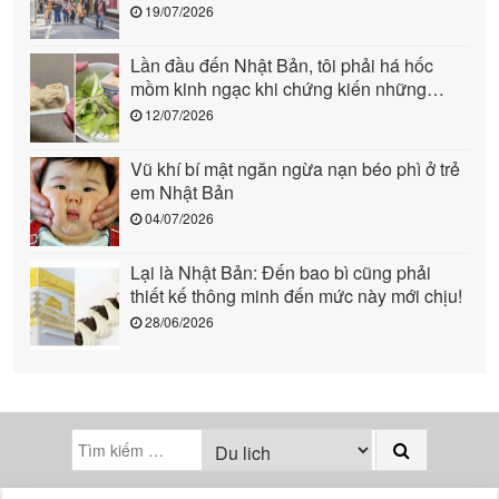
người (phần 1)
19/07/2026
Lần đầu đến Nhật Bản, tôi phải há hốc
mồm kinh ngạc khi chứng kiến những
cảnh này: Quả là “quốc gia đến từ tương
12/07/2026
lai”!
Vũ khí bí mật ngăn ngừa nạn béo phì ở trẻ
em Nhật Bản
04/07/2026
Lại là Nhật Bản: Đến bao bì cũng phải
thiết kế thông minh đến mức này mới chịu!
28/06/2026