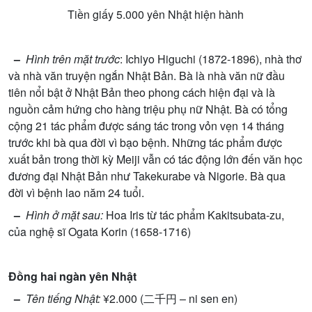
Ti
ề
n gi
ấ
y 5.000 yên Nh
ậ
t hi
ệ
n hành
–
Hình trên m
ặ
t tr
ướ
c
: Ichiyo Higuchi (1872-1896), nhà th
ơ
và nhà văn truy
ệ
n ng
ắ
n Nh
ậ
t B
ả
n. Bà là nhà văn n
ữ
đ
ầ
u
tiên n
ổ
i b
ậ
t
ở
Nh
ậ
t B
ả
n theo phong cách hi
ệ
n đ
ạ
i và là
ngu
ồ
n c
ả
m h
ứ
ng cho hàng tri
ệ
u ph
ụ
n
ữ
Nh
ậ
t. Bà có t
ổ
ng
c
ộ
ng 21 tác ph
ẩ
m đ
ượ
c sáng tác trong v
ỏ
n v
ẹ
n 14 tháng
tr
ướ
c khi bà qua đ
ờ
i vì b
ạ
o b
ệ
nh. Nh
ữ
ng tác ph
ẩ
m đ
ượ
c
xu
ấ
t b
ả
n trong th
ờ
i kỳ Meiji v
ẫ
n có tác đ
ộ
ng l
ớ
n đ
ế
n văn h
ọ
c
đ
ươ
ng đ
ạ
i Nh
ậ
t B
ả
n nh
ư
Takekurabe và Nigorie. Bà qua
đ
ờ
i vì b
ệ
nh lao năm 24 tu
ổ
i.
–
Hình
ở
m
ặ
t sau:
Hoa Iris t
ừ
tác ph
ẩ
m Kakitsubata-zu,
c
ủ
a ngh
ệ
sĩ Ogata Korin (1658-1716)
Đ
ồ
ng hai ngàn yên Nh
ậ
t
–
Tên ti
ế
ng Nh
ậ
t:
¥2.000 (二千円 – ni sen en)