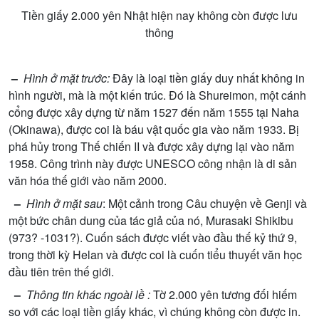
Ti
ề
n gi
ấ
y 2.000 yên Nh
ậ
t hi
ệ
n nay không còn đ
ượ
c l
ư
u
thông
–
Hình
ở
m
ặ
t tr
ướ
c:
Đây là lo
ạ
i ti
ề
n gi
ấ
y duy nh
ấ
t không in
hình ng
ườ
i, mà là m
ộ
t ki
ế
n trúc. Đó là Shureimon, m
ộ
t cánh
c
ổ
ng đ
ượ
c xây d
ự
ng t
ừ
năm 1527 đ
ế
n năm 1555 t
ạ
i Naha
(Okinawa), đ
ượ
c coi là báu v
ậ
t qu
ố
c gia vào năm 1933. B
ị
phá h
ủ
y trong Th
ế
chi
ế
n II và đ
ượ
c xây d
ự
ng l
ạ
i vào năm
1958. Công trình này đ
ượ
c UNESCO công nh
ậ
n là di s
ả
n
văn hóa th
ế
gi
ớ
i vào năm 2000.
–
Hình
ở
m
ặ
t sau
: M
ộ
t c
ả
nh trong Câu chuy
ệ
n v
ề
Genji và
m
ộ
t b
ứ
c chân dung c
ủ
a tác gi
ả
c
ủ
a nó, Murasaki Shikibu
(973? -1031?). Cu
ố
n sách đ
ượ
c vi
ế
t vào đ
ầ
u th
ế
k
ỷ
th
ứ
9,
trong th
ờ
i kỳ Helan và đ
ượ
c coi là cu
ố
n ti
ể
u thuy
ế
t văn h
ọ
c
đ
ầ
u tiên trên th
ế
gi
ớ
i.
–
Thông tin khác ngoài l
ề
:
T
ờ
2.000 yên t
ươ
ng đ
ố
i hi
ế
m
so v
ớ
i các lo
ạ
i ti
ề
n gi
ấ
y khác, vì chúng không còn đ
ượ
c in.