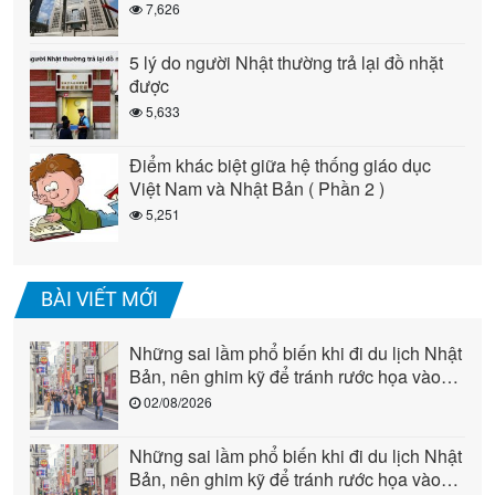
7,626
5 lý do người Nhật thường trả lại đồ nhặt
được
5,633
Điểm khác biệt giữa hệ thống giáo dục
Việt Nam và Nhật Bản ( Phần 2 )
5,251
BÀI VIẾT MỚI
Những sai lầm phổ biến khi đi du lịch Nhật
Bản, nên ghim kỹ để tránh rước họa vào
người (phần 2)
02/08/2026
Những sai lầm phổ biến khi đi du lịch Nhật
Bản, nên ghim kỹ để tránh rước họa vào