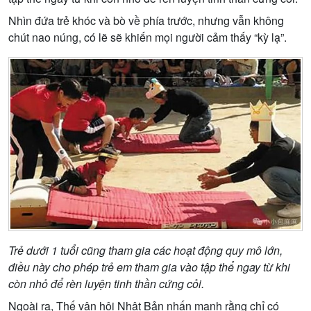
Nhìn đứa trẻ khóc và bò về phía trước, nhưng vẫn không
chút nao núng, có lẽ sẽ khiến mọi người cảm thấy “kỳ lạ”.
Trẻ dưới 1 tuổi cũng tham gia các hoạt động quy mô lớn,
điều này cho phép trẻ em tham gia vào tập thể ngay từ khi
còn nhỏ để rèn luyện tinh thần cứng cỏi.
Ngoài ra, Thế vận hội Nhật Bản nhấn mạnh rằng chỉ có