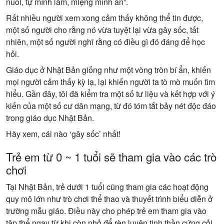
nuôi, tự mình làm, miệng mình ăn”.
Rất nhiều người xem xong cảm thấy không thể tin được,
một số người cho rằng nó vừa tuyệt lại vừa gây sốc, tất
nhiên, một số người nghĩ rằng có điều gì đó đáng để học
hỏi.
Giáo dục ở Nhật Bản giống như một vòng tròn bí ẩn, khiến
mọi người cảm thấy kỳ lạ, lại khiến người ta tò mò muốn tìm
hiểu. Gần đây, tôi đã kiểm tra một số tư liệu và kết hợp với ý
kiến ​​của một số cư dân mạng, từ đó tóm tắt bảy nét độc đáo
trong giáo dục Nhật Bản.
Hãy xem, cái nào ‘gây sốc’ nhất!
Trẻ em từ 0 ~ 1 tuổi sẽ tham gia vào các trò
chơi
Tại Nhật Bản, trẻ dưới 1 tuổi cũng tham gia các hoạt động
quy mô lớn như trò chơi thể thao và thuyết trình biểu diễn ở
trường mẫu giáo. Điều này cho phép trẻ em tham gia vào
tập thể ngay từ khi còn nhỏ để rèn luyện tinh thần cứng cỏi.