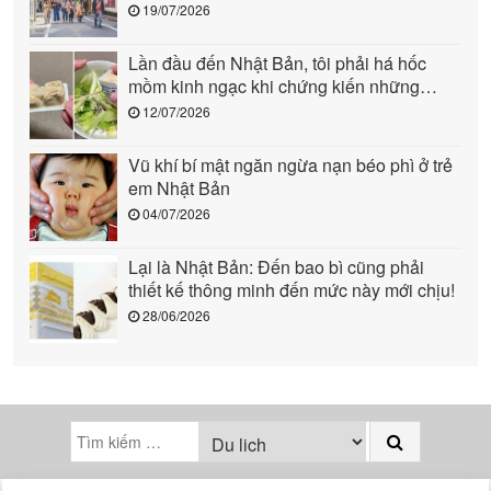
người (phần 1)
19/07/2026
Lần đầu đến Nhật Bản, tôi phải há hốc
mồm kinh ngạc khi chứng kiến những
cảnh này: Quả là “quốc gia đến từ tương
12/07/2026
lai”!
Vũ khí bí mật ngăn ngừa nạn béo phì ở trẻ
em Nhật Bản
04/07/2026
Lại là Nhật Bản: Đến bao bì cũng phải
thiết kế thông minh đến mức này mới chịu!
28/06/2026