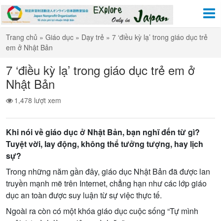
Trang chủ
»
Giáo dục
»
Dạy trẻ
»
7 ‘điều kỳ lạ’ trong giáo dục trẻ
em ở Nhật Bản
7 ‘điều kỳ lạ’ trong giáo dục trẻ em ở
Nhật Bản
1,478 lượt xem
Khi nói v
ề
giáo d
ụ
c
ở
Nh
ậ
t B
ả
n, b
ạ
n nghĩ đ
ế
n t
ừ
gì?
Tuy
ệ
t v
ờ
i, lay đ
ộ
ng, không th
ể
t
ưở
ng t
ượ
ng, hay l
ị
ch
s
ự
?
Trong những năm gần đây, giáo dục Nhật Bản đã được lan
truyền mạnh mẽ trên Internet, chẳng hạn như các lớp giáo
dục an toàn được suy luận từ sự việc thực tế.
Ngoài ra còn có một khóa giáo dục cuộc sống “Tự mình