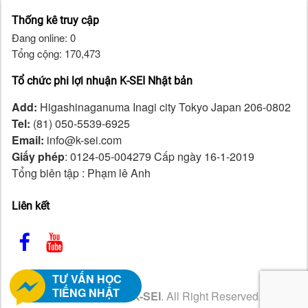
Thống kê truy cập
Đang online: 0
Tổng cộng: 170,473
Tổ chức phi lợi nhuận K-SEI Nhật bản
Add:
Higashinaganuma Inagi city Tokyo Japan 206-0802
Tel:
(81) 050-5539-6925
Email:
info@k-sei.com
Giấy phép
: 0124-05-004279 Cấp ngày 16-1-2019
Tổng biên tập : Phạm lê Anh
Liên kết
TƯ VẤN HỌC
TIẾNG NHẬT
Copyright ©2026
K-SEI
. All Right Reserved.