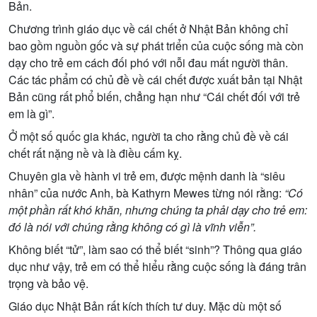
Bản.
Chương trình giáo dục về cái chết ở Nhật Bản không chỉ
bao gồm nguồn gốc và sự phát triển của cuộc sống mà còn
dạy cho trẻ em cách đối phó với nỗi đau mất người thân.
Các tác phẩm có chủ đề về cái chết được xuất bản tại Nhật
Bản cũng rất phổ biến, chẳng hạn như “Cái chết đối với trẻ
em là gì”.
Ở một số quốc gia khác, người ta cho rằng chủ đề về cái
chết rất nặng nề và là điều cấm kỵ.
Chuyên gia về hành vi trẻ em, được mệnh danh là “siêu
nhân” của nước Anh, bà Kathyrn Mewes từng nói rằng:
“Có
m
ột ph
ần r
ất khó khăn, nh
ưng chúng ta ph
ải d
ạy cho tr
ẻ em:
đó là nói v
ới chúng r
ằng không có gì là vĩnh vi
ễn”.
Không biết “tử”, làm sao có thể biết “sinh”? Thông qua giáo
dục như vậy, trẻ em có thể hiểu rằng cuộc sống là đáng trân
trọng và bảo vệ.
Giáo dục Nhật Bản rất kích thích tư duy. Mặc dù một số