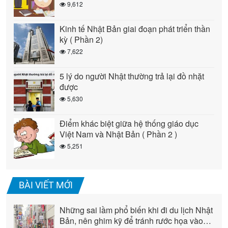
9,612
Kinh tế Nhật Bản giai đoạn phát triển thần
kỳ ( Phần 2)
7,622
5 lý do người Nhật thường trả lại đồ nhặt
được
5,630
Điểm khác biệt giữa hệ thống giáo dục
Việt Nam và Nhật Bản ( Phần 2 )
5,251
BÀI VIẾT MỚI
Những sai lầm phổ biến khi đi du lịch Nhật
Bản, nên ghim kỹ để tránh rước họa vào