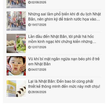
người (phần 2)
02/08/2026
Những sai lầm phổ biến khi đi du lịch Nhật
Bản, nên ghim kỹ để tránh rước họa vào
người (phần 1)
19/07/2026
Lần đầu đến Nhật Bản, tôi phải há hốc
mồm kinh ngạc khi chứng kiến những
cảnh này: Quả là “quốc gia đến từ tương
12/07/2026
lai”!
Vũ khí bí mật ngăn ngừa nạn béo phì ở trẻ
em Nhật Bản
04/07/2026
Lại là Nhật Bản: Đến bao bì cũng phải
thiết kế thông minh đến mức này mới chịu!
28/06/2026