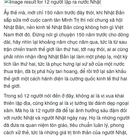
Ấy thế mà, mới chỉ 150 năm trước đây thôi, khi Nhật Bản
sắp sửa mở cuộc canh tân Minh Trị thì nói chung xã hội
Nhật Bản, nền kinh tế Nhật Bản cũng không hơn gì Việt
Nam thời đó. Ðừng nói gì chuyện 150 năm trước cho dông
dài, hãy nhìn lại khoảng năm chục năm qua, tức là từ sau
trận chiến tranh thế giới lần thứ hai, tới nay thôi, ai ai cũng
phải nhìn nhận rằng Nhật Bản lại làm một phép lạ, một kỳ
tích lần thứ hai, tức là phục hưng lại xứ sở của một nước
thua trận, đã bị phá hủy tan hoang, để rồi trở lại sân khấu
thế giới một cách hãnh diện là cường quốc kinh tế thứ hai
thế giới.
Trong số 12 người nói đến ở đây, không ai là vị vua khai
thiên lập địa, cũng không ai là vị tướng tài đánh dẹp ngoại
xâm. Mà họ là 12 người đã để lại ảnh hưởng sâu đậm đối
với nước Nhật và người Nhật ngày nay. Họ là những người
đã đưa ra quan niệm tôn giáo, tiêu chuẩn luân lý, phong
cách xử thế, tức là những giá trị tinh thần của người Nhật,